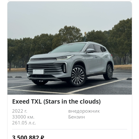
Exeed TXL (Stars in the clouds)
2022 г.
внедорожник
33000 км.
Бензин
261.05 л.с.
3 500 882
₽