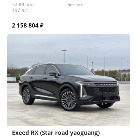
72000 км.
Бензин
197 л.с.
2 158 804
₽
Exeed RX (Star road yaoguang)