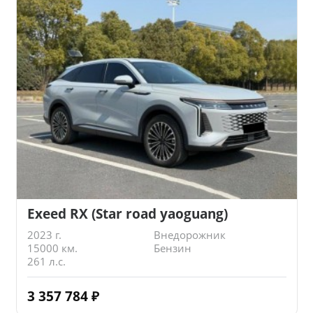
Exeed RX (Star road yaoguang)
2023 г.
Внедорожник
15000 км.
Бензин
261 л.с.
3 357 784
₽