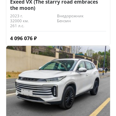
Exeed VX (The starry road embraces
the moon)
2023 г.
Внедорожник
32000 км.
Бензин
261 л.с.
4 096 076
₽