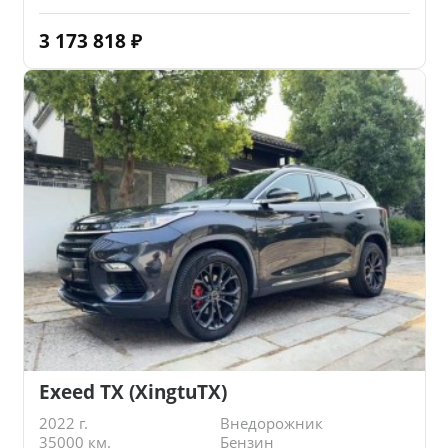
3 173 818
₽
Exeed TX (XingtuTX)
2022 г.
Внедорожник
35000 км.
Бензин