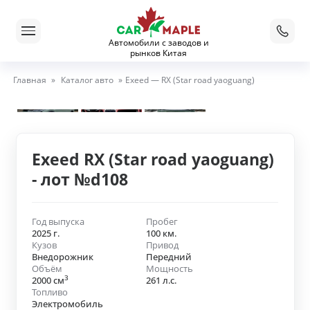
Автомобили с заводов и
рынков Китая
Главная
»
Каталог авто
»
Exeed — RX (Star road yaoguang)
Exeed RX (Star road yaoguang)
- лот №d108
Год выпуска
Пробег
2025 г.
100 км.
Кузов
Привод
Внедорожник
Передний
Объём
Мощность
3
2000 см
261 л.с.
Топливо
Электромобиль