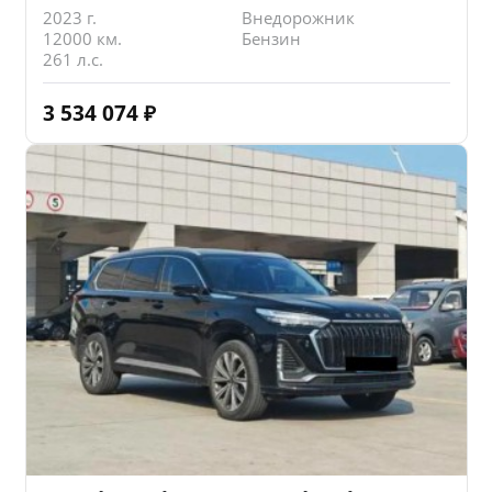
2023 г.
Внедорожник
12000 км.
Бензин
261 л.с.
3 534 074
₽