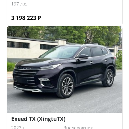
197 л.с.
3 198 223
₽
Exeed TX (XingtuTX)
2023 г.
Внедорожник