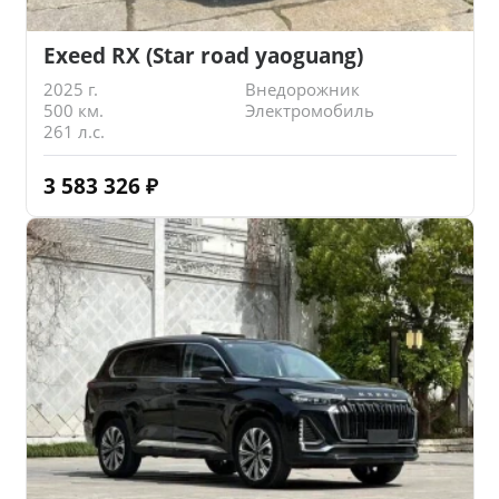
Exeed RX (Star road yaoguang)
2025 г.
Внедорожник
500 км.
Электромобиль
261 л.с.
3 583 326
₽