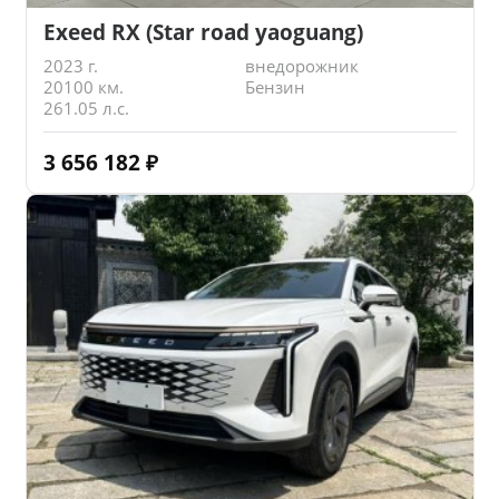
Exeed RX (Star road yaoguang)
2023 г.
внедорожник
20100 км.
Бензин
261.05 л.с.
3 656 182
₽