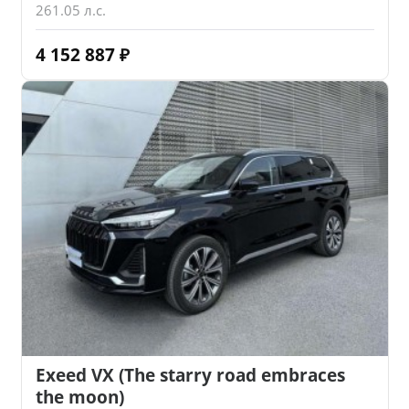
261.05 л.с.
4 152 887
₽
Exeed VX (The starry road embraces
the moon)