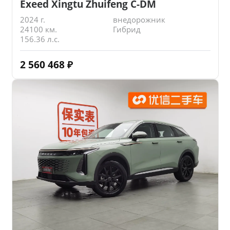
Exeed Xingtu Zhuifeng C-DM
2024 г.
внедорожник
24100 км.
Гибрид
156.36 л.с.
2 560 468
₽