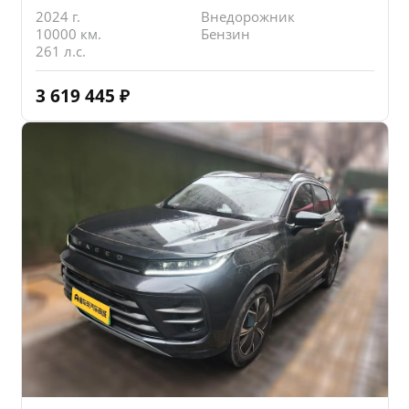
2024 г.
Внедорожник
10000 км.
Бензин
261 л.с.
3 619 445
₽