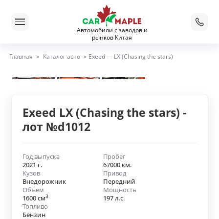
Автомобили с заводов и
рынков Китая
Главная
»
Каталог авто
»
Exeed — LX (Chasing the stars)
Exeed LX (Chasing the stars) -
лот №d1012
Год выпуска
Пробег
2021 г.
67000 км.
Кузов
Привод
Внедорожник
Передний
Объём
Мощность
3
1600 см
197 л.с.
Топливо
Бензин