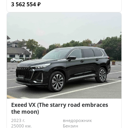
3 562 554
₽
Exeed VX (The starry road embraces
the moon)
2023 г.
внедорожник
25000 км.
Бензин