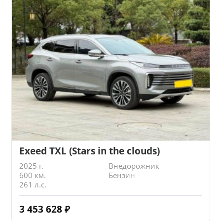
Exeed TXL (Stars in the clouds)
2025 г.
Внедорожник
600 км.
Бензин
261 л.с.
3 453 628
₽