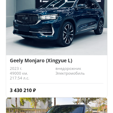
Geely Monjaro (Xingyue L)
2023 г.
внедорожник
49000 км.
Электромобиль
217.54 л.с.
3 430 210
₽