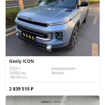
Geely ICON
2023 г.
внедорожник
14300 км.
Бензин
180.83 л.с.
2 839 515
₽