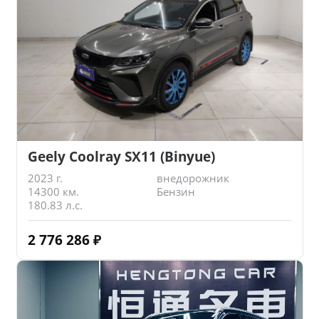
Geely Coolray SX11 (Binyue)
2023 г.
внедорожник
14300 км.
Бензин
180.83 л.с.
2 776 286
₽