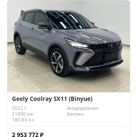
Geely Coolray SX11 (Binyue)
2022 г.
внедорожник
21000 км.
Бензин
180.83 л.с.
2 953 772
₽