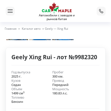
Автомобили с заводов и
рынков Китая
Главная
»
Каталог авто
»
Geely — Xing Rui
Geely Xing Rui - лот №9982320
Год выпуска
Пробег
2025 г.
300 км.
Кузов
Привод
Седан
Передний
Объём
Мощность
3
1499 см
180.83 л.с.
Топливо
Бензин