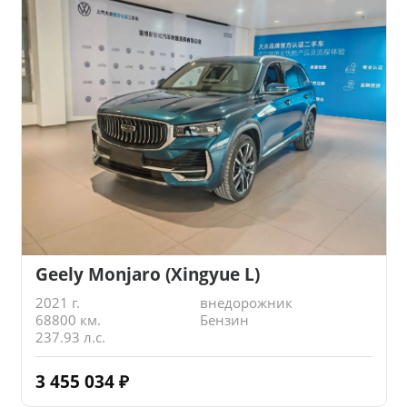
Geely Monjaro (Xingyue L)
2021 г.
внедорожник
68800 км.
Бензин
237.93 л.с.
3 455 034
₽