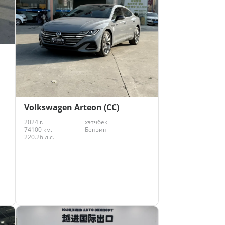
Volkswagen Arteon (CC)
2024 г.
хэтчбек
74100 км.
Бензин
220.26 л.с.