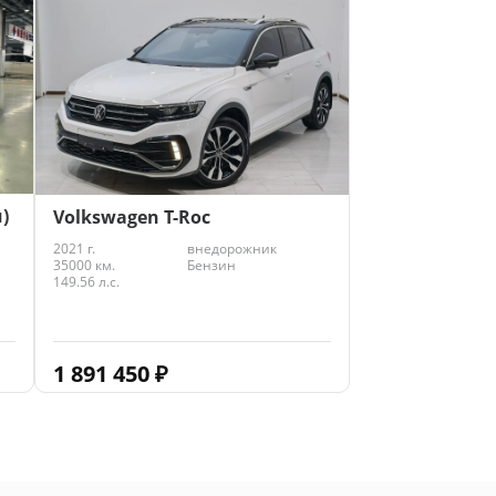
3 967 223
₽
)
Volkswagen T-Roc
2021 г.
внедорожник
35000 км.
Бензин
149.56 л.с.
1 891 450
₽