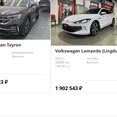
75
₽
en Tayron
Volkswagen Lamando (Lingdu
внедорожник
Бензин
2023 г.
хэтчбек
36000 км.
Бензин
149.56 л.с.
23
₽
1 902 543
₽