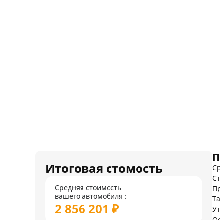
П
Итоговая стомость
Ср
Ст
Средняя стоимость
Пр
вашего автомобиля :
Т
2 856 201 ₽
У
О