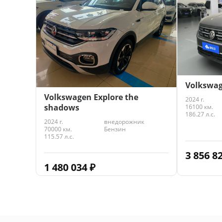
3 493 4
Volkswag
Volkswagen Explore the
2024 г.
shadows
16100 км.
186.27 л.с.
2024 г.
внедорожник
70000 км.
Бензин
115.57 л.с.
3 856 8
1 480 034
₽