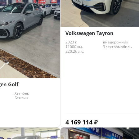
Volkswagen Tayron
2023 г.
внедорожник
11000 км.
Электромобиль
220.26 л.с.
en Golf
Хэтчбек
Бензин
4 169 114
₽