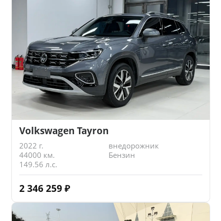
Volkswagen Tayron
2022 г.
внедорожник
44000 км.
Бензин
149.56 л.с.
2 346 259
₽