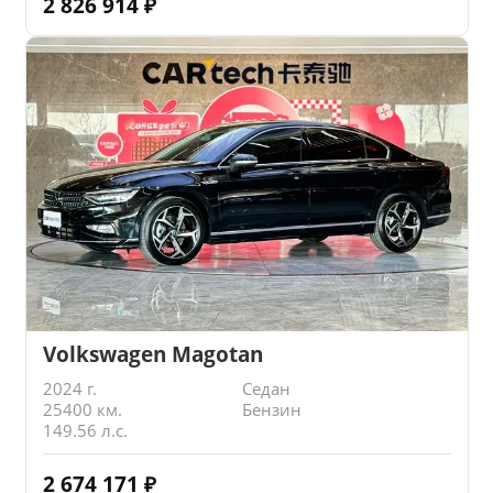
2 826 914
₽
Volkswagen Magotan
2024 г.
Седан
25400 км.
Бензин
149.56 л.с.
2 674 171
₽