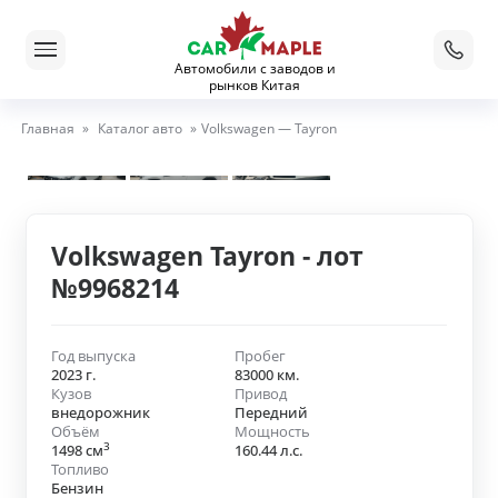
Автомобили с заводов и
рынков Китая
Главная
»
Каталог авто
»
Volkswagen — Tayron
Volkswagen Tayron - лот
№9968214
Год выпуска
Пробег
2023 г.
83000 км.
Кузов
Привод
внедорожник
Передний
Объём
Мощность
3
1498 см
160.44 л.с.
Топливо
Бензин