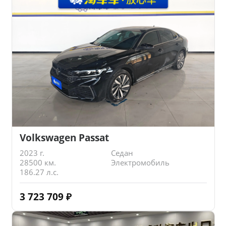
Volkswagen Passat
2023 г.
Седан
28500 км.
Электромобиль
186.27 л.с.
3 723 709
₽