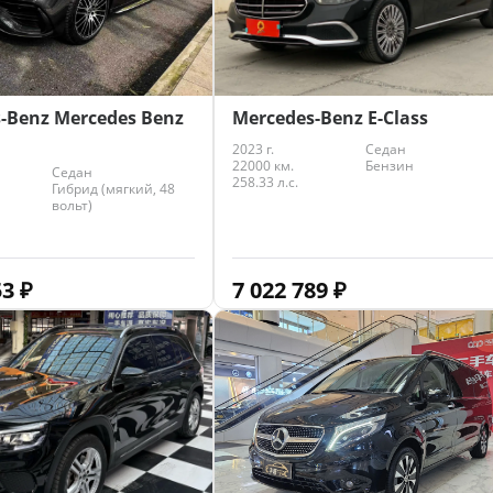
Mercedes-Benz E-Class
-Benz Mercedes Benz
2023 г.
Седан
22000 км.
Бензин
Седан
258.33 л.с.
Гибрид (мягкий, 48
вольт)
7 022 789
₽
53
₽