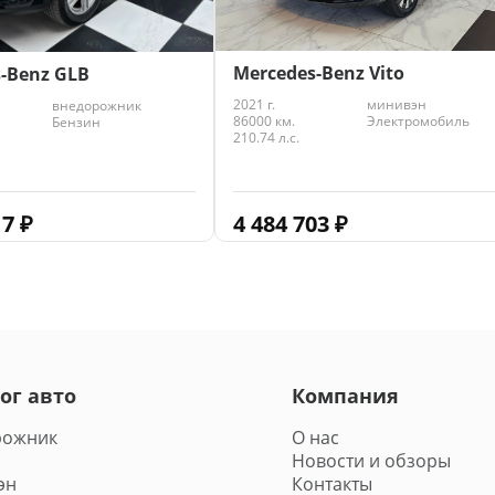
Mercedes-Benz Vito
-Benz GLB
2021 г.
минивэн
внедорожник
86000 км.
Электромобиль
Бензин
210.74 л.с.
4 484 703
₽
17
₽
ог авто
Компания
рожник
О нас
Новости и обзоры
эн
Контакты