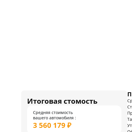
П
Итоговая стомость
Ср
Ст
Средняя стоимость
Пр
вашего автомобиля :
Т
3 560 179 ₽
У
О