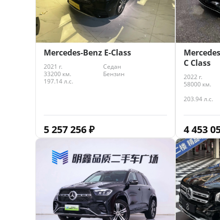
Mercedes-Benz E-Class
Mercedes
C Class
2021 г.
Седан
33200 км.
Бензин
2022 г.
197.14 л.с.
58000 км.
203.94 л.с.
5 257 256
₽
4 453 0