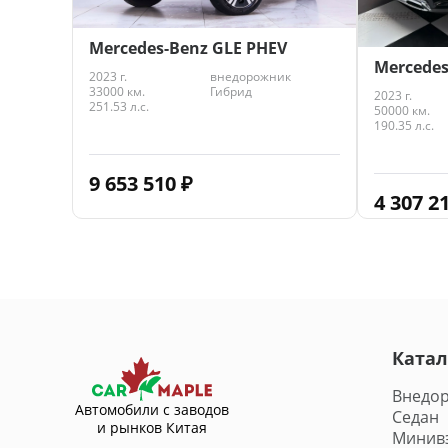
Mercedes-Benz GLE PHEV
Mercedes
2023 г.
внедорожник
33000 км.
Гибрид
2023 г.
251.53 л.с.
50000 км.
190.35 л.с.
9 653 510
₽
4 307 2
Катал
Внедо
Автомобили с заводов
Седан
и рынков Китая
Минив