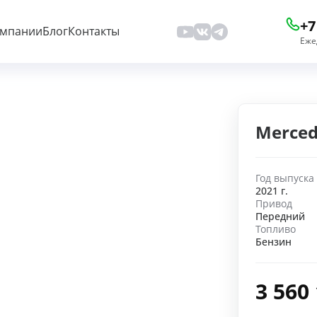
+7
омпании
Блог
Контакты
Еже
Merced
Год выпуска
2021 г.
Привод
Передний
Топливо
Бензин
3 560