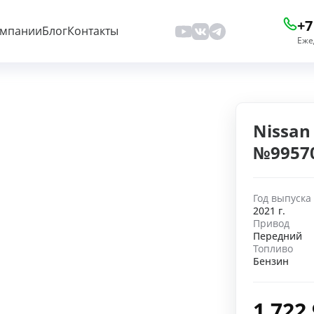
+7
омпании
Блог
Контакты
Еже
Nissan 
№9957
Год выпуска
2021 г.
Привод
Передний
Топливо
Бензин
1 722