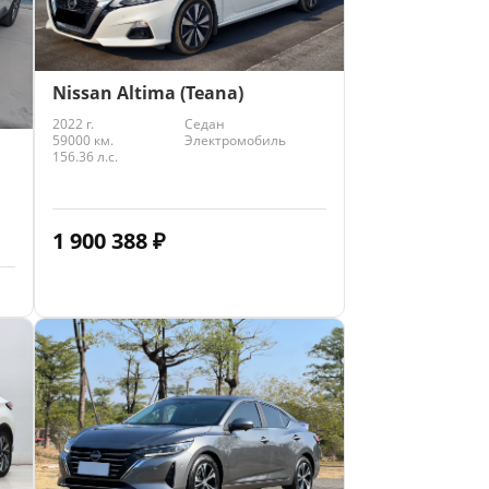
Nissan Altima (Teana)
2022 г.
Седан
59000 км.
Электромобиль
156.36 л.с.
1 900 388
₽