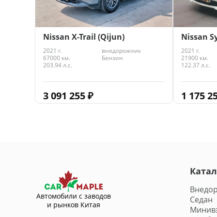
Nissan X-Trail (Qijun)
Nissan S
2021 г.
внедорожник
2021 г.
67000 км.
Бензин
21900 км.
203.94 л.с.
122.37 л.с.
3 091 255
₽
1 175 2
Катал
Внедо
Автомобили с заводов
Седан
и рынков Китая
Минив