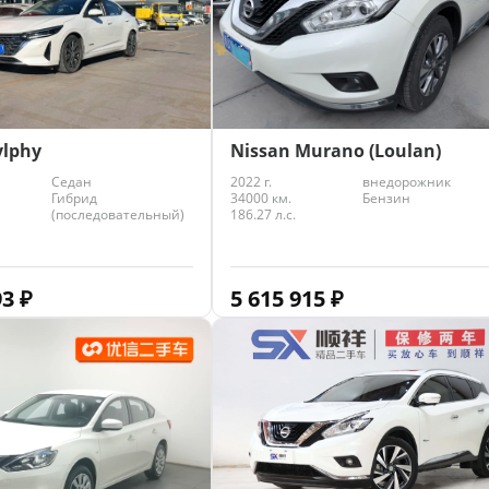
ylphy
Nissan Murano (Loulan)
Седан
2022 г.
внедорожник
Гибрид
34000 км.
Бензин
(последовательный)
186.27 л.с.
93
₽
5 615 915
₽