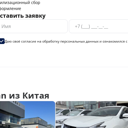
тилизационный сбор
формление
ставить заявку
Даю своё согласие на
обработку персональных данных
и ознакомился 
n из Китая