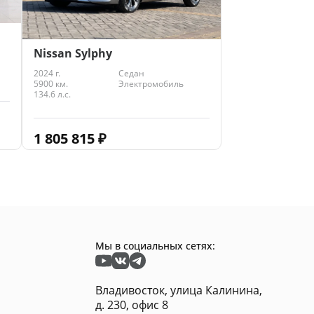
Nissan Sylphy
2024 г.
Седан
5900 км.
Электромобиль
134.6 л.с.
1 805 815
₽
Мы в социальных сетях:
Владивосток, улица Калинина,
д. 230, офис 8