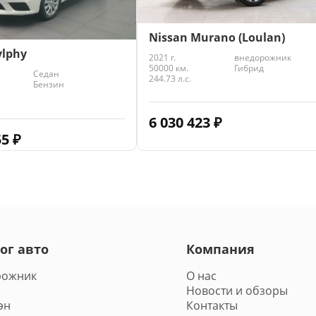
Nissan Murano (Loulan)
ylphy
2021 г.
внедорожник
50000 км.
Гибрид
Седан
244.73 л.с.
Бензин
6 030 423
₽
55
₽
ог авто
Компания
рожник
О нас
Новости и обзоры
эн
Контакты