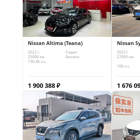
Nissan S
Nissan Altima (Teana)
2023 г.
2022 г.
Седан
27000 км.
25000 км.
Бензин
156.36 л.с.
100 л.с.
1 676 0
1 900 388
₽