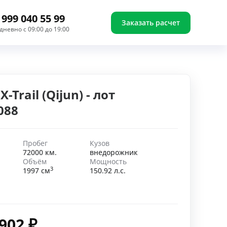
 999 040 55 99
Заказать расчет
дневно с 09:00 до 19:00
X-Trail (Qijun) - лот
088
Пробег
Кузов
72000 км.
внедорожник
Объём
Мощность
3
1997 см
150.92 л.с.
 902
₽