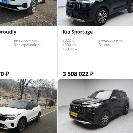
proudly
Kia Sportage
внедорожник
2022 г.
внедорожник
Электромобиль
1000 км.
Бензин
160.44 л.с.
70
₽
3 508 022
₽