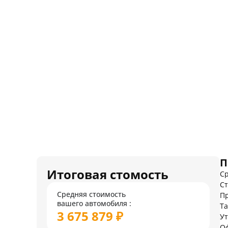
П
Итоговая стомость
Ср
Ст
Средняя стоимость
Пр
вашего автомобиля :
Т
3 675 879 ₽
У
О