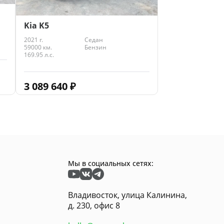
Kia K5
2021 г.
Седан
59000 км.
Бензин
169.95 л.с.
3 089 640
₽
Мы в социальных сетях:
Владивосток, улица Калинина,
д. 230, офис 8