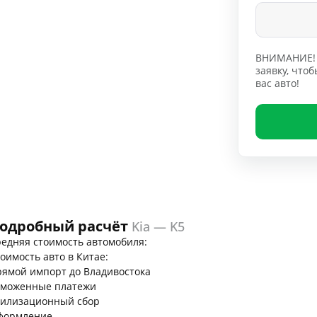
ВНИМАНИЕ! 
заявку, чт
вас авто!
одробный расчёт
Kia — K5
едняя стоимость автомобиля:
оимость авто в Китае:
ямой импорт до Владивостока
аможенные платежи
тилизационный сбор
формление