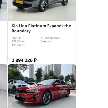
Kia Lion Platinum Expands the
Boundary
2024 г.
внедорожник
17800 км.
Бензин
199.86 л.с.
2 894 226
₽