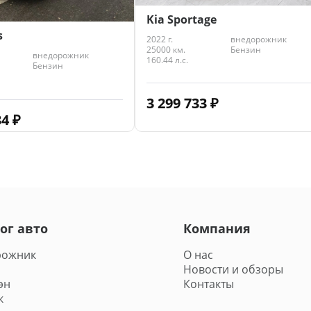
Kia Sportage
s
2022 г.
внедорожник
25000 км.
Бензин
внедорожник
160.44 л.с.
Бензин
3 299 733
₽
34
₽
ог авто
Компания
рожник
О нас
Новости и обзоры
эн
Контакты
к