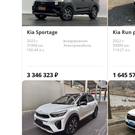
Kia Sportage
Kia Run 
2023 г.
внедорожник
2022 г.
31000 км.
Электромобиль
50000 км.
160.44 л.с.
114.21 л.с.
3 346 323
₽
1 645 5