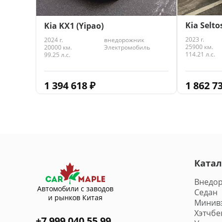
Kia Selto
Kia KX1 (Yipao)
2023 г.
2024 г.
внедорожник
25900 км.
20000 км.
Электромобиль
114.21 л.с.
99.25 л.с.
1 862 7
1 394 618
₽
Катал
Внедо
Автомобили с заводов
Седан
и рынков Китая
Минив
Хэтчбе
+7 999 040 55 99