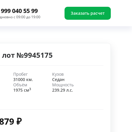
 999 040 55 99
Заказать расчет
дневно с 09:00 до 19:00
 - лот №9945175
Пробег
Кузов
31000 км.
Седан
Объём
Мощность
3
1975 см
239.29 л.с.
 879
₽