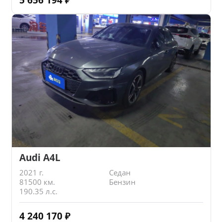
Audi A4L
2021 г.
Седан
81500 км.
Бензин
190.35 л.с.
4 240 170
₽