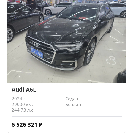
Audi A6L
2024 г.
Седан
29000 км.
Бензин
244.73 л.с.
6 526 321
₽