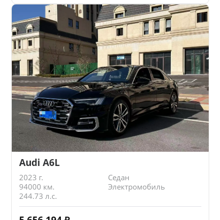
Audi A6L
2023 г.
Седан
94000 км.
Электромобиль
244.73 л.с.
5 656 194
₽