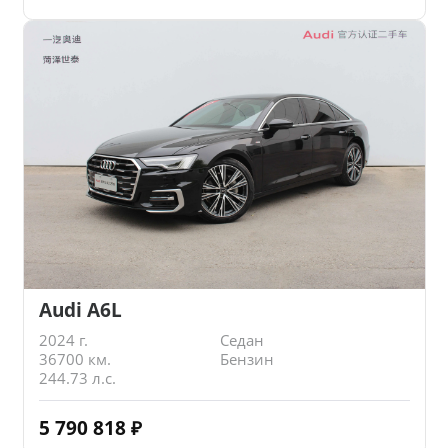
Audi A6L
2024 г.
Седан
36700 км.
Бензин
244.73 л.с.
5 790 818
₽