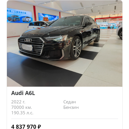
Audi A6L
2022 г.
Седан
70000 км.
Бензин
190.35 л.с.
4 837 970
₽