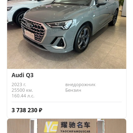
Audi Q3
2023 г.
внедорожник
25500 км.
Бензин
160.44 л.с.
3 738 230
₽