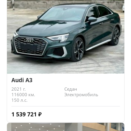
Audi A3
2021 г.
Седан
116000 км.
Электромобиль
150 л.с.
1 539 721
₽