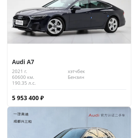
Audi A7
2021 г.
хэтчбек
60600 км.
Бензин
190.35 л.с.
5 953 400
₽