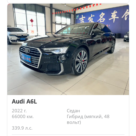
Audi A6L
2022 г.
Седан
66000 км.
Гибрид (мягкий, 48
вольт)
339.9 л.с.