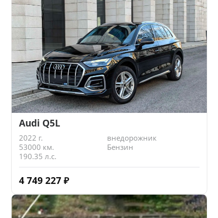
Audi Q5L
2022 г.
внедорожник
53000 км.
Бензин
190.35 л.с.
4 749 227
₽