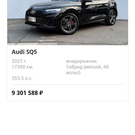
Audi SQ5
2025 г.
внедорожник
17300 км.
Гибрид (мягкий, 48
вольт)
353.5 л.с.
9 301 588
₽