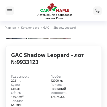
Автомобили с заводов и
рынков Китая
Главная
»
Каталог авто
»
GAC — Shadow Leopard
GAC Shadow Leopard - лот
№9933123
Год выпуска
Пробег
2021 г.
42900 км.
Кузов
Привод
Седан
Передний
Объём
Мощность
3
1497 см
176.75 л.с.
Топливо
Бензин