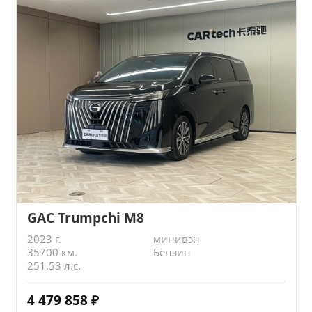
GAC Trumpchi M8
2023 г.
минивэн
35700 км.
Бензин
251.53 л.с.
4 479 858
₽