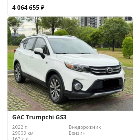
4 064 655
₽
GAC Trumpchi GS3
2022 г.
Внедорожник
29000 км.
Бензин
163 л.с.