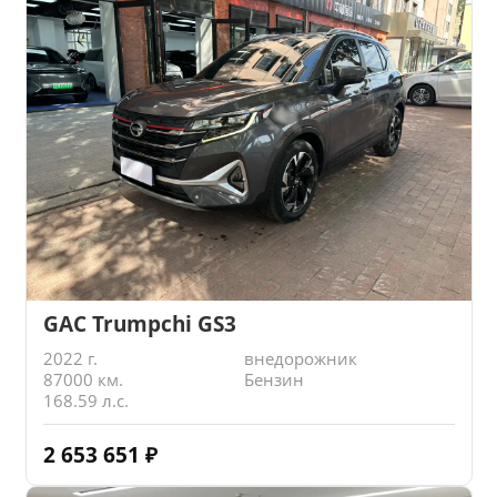
GAC Trumpchi GS3
2022 г.
внедорожник
87000 км.
Бензин
168.59 л.с.
2 653 651
₽