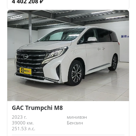
4 402 208
₽
GAC Trumpchi M8
2023 г.
минивэн
39000 км.
Бензин
251.53 л.с.