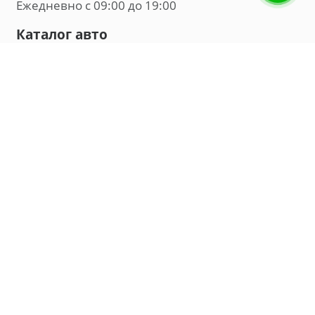
Ежедневно с 09:00 до 19:00
Каталог авто
Внедорожник
Седан
Минивэн
Хэтчбек
Универсал
Компания
О нас
Новости и обзоры
Контакты
Мы в социальных сетях:
Владивосток, улица Калинина, д. 230, офис 8