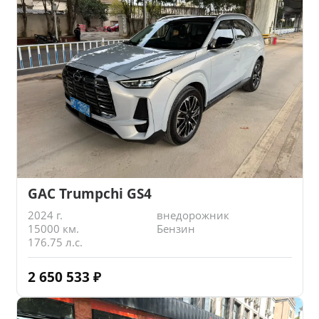
GAC Trumpchi GS4
2024 г.
внедорожник
15000 км.
Бензин
176.75 л.с.
2 650 533
₽