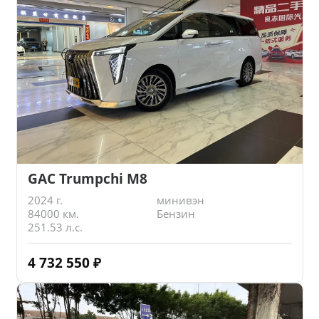
GAC Trumpchi M8
2024 г.
минивэн
84000 км.
Бензин
251.53 л.с.
4 732 550
₽