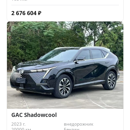
2 676 604
₽
GAC Shadowcool
2023 г.
внедорожник
20000 км.
Бензин