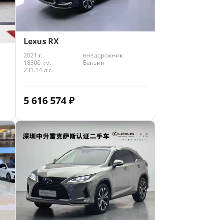
Lexus RX
2021 г.
внедорожник
18300 км.
Бензин
231.14 л.с.
5 616 574
₽