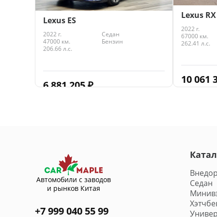
Lexus RX
Lexus ES
2022 г.
2022 г.
Седан
67000 км.
47000 км.
Бензин
262.41 л.с.
206.66 л.с.
10 061 
6 881 205
₽
Катал
Внедо
Автомобили с заводов
Седан
и рынков Китая
Минив
Хэтчбе
+7 999 040 55 99
Универ