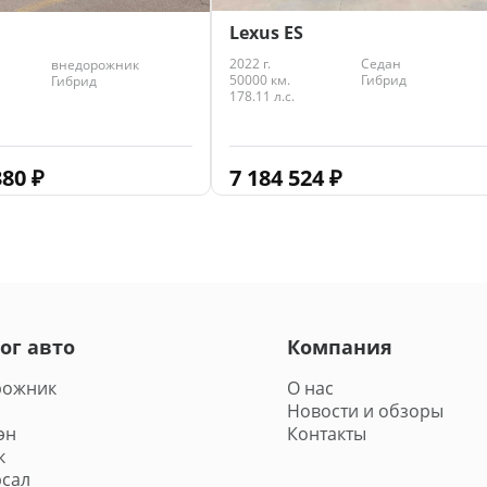
Lexus ES
2022 г.
Седан
внедорожник
50000 км.
Гибрид
Гибрид
178.11 л.с.
7 184 524
₽
380
₽
ог авто
Компания
рожник
О нас
Новости и обзоры
эн
Контакты
к
сал