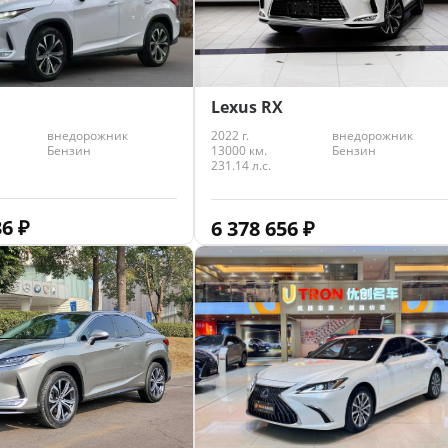
Lexus RX
внедорожник
2022 г.
внедорожник
Бензин
13000 км.
Бензин
231.14 л.с.
36
₽
6 378 656
₽