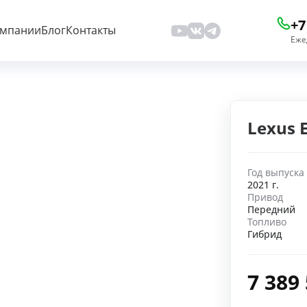
+7
омпании
Блог
Контакты
Еже
Lexus 
Год выпуска
2021 г.
Привод
Передний
Топливо
Гибрид
7 389