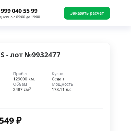
 999 040 55 99
Заказать расчет
дневно с 09:00 до 19:00
ES - лот №9932477
Пробег
Кузов
129000 км.
Седан
Объём
Мощность
3
2487 см
178.11 л.с.
 549
₽