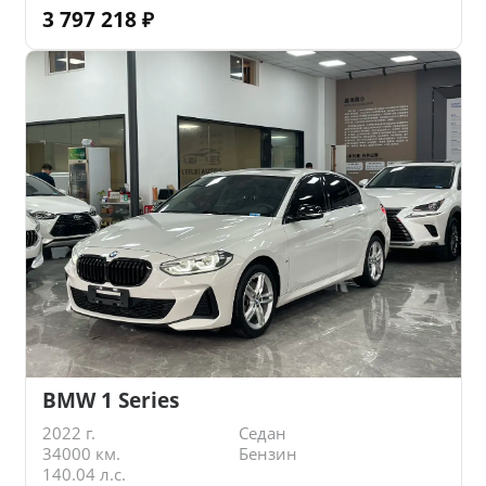
3 797 218
₽
BMW 1 Series
2022 г.
Седан
34000 км.
Бензин
140.04 л.с.