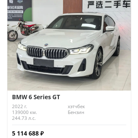
BMW 6 Series GT
2022 г.
хэтчбек
139000 км.
Бензин
244.73 л.с.
5 114 688
₽