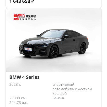
1 643 658
₽
BMW 4 Series
2023 г.
спортивный
автомобиль с жесткой
крышей
23000 км.
Бензин
244.73 л.с.