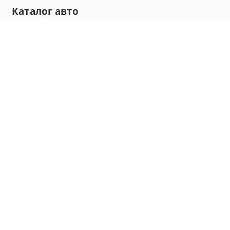
Каталог авто
Внедорожник
Седан
Минивэн
Хэтчбек
Универсал
Компания
О нас
Новости и обзоры
Контакты
Мы в социальных сетях:
Владивосток, улица Калинина, д. 230, офис 8
hello@carmaple.com