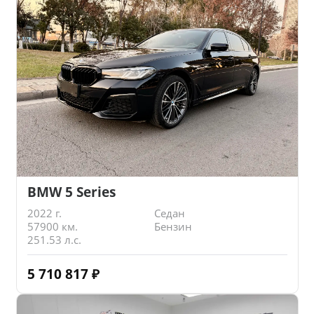
BMW 5 Series
2022 г.
Седан
57900 км.
Бензин
251.53 л.с.
5 710 817
₽