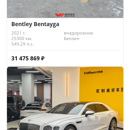
Bentley Bentayga
2021 г.
внедорожник
25300 км.
Бензин
549.29 л.с.
31 475 869
₽