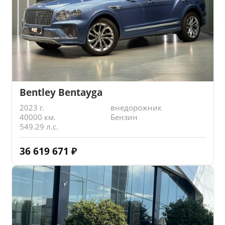
Bentley Bentayga
2023 г.
внедорожник
40000 км.
Бензин
549.29 л.с.
36 619 671
₽