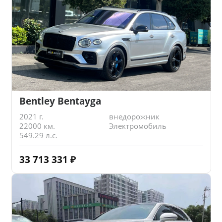
Bentley Bentayga
2021 г.
внедорожник
22000 км.
Электромобиль
549.29 л.с.
33 713 331
₽