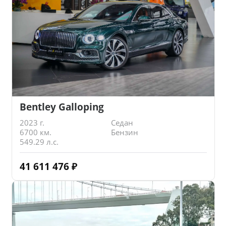
Bentley Galloping
2023 г.
Седан
6700 км.
Бензин
549.29 л.с.
41 611 476
₽