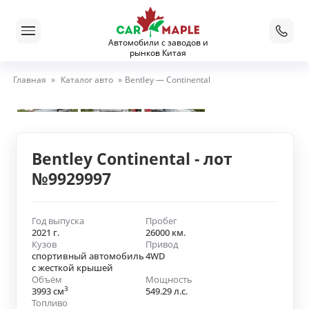
Автомобили с заводов и
рынков Китая
Главная
»
Каталог авто
»
Bentley — Continental
Bentley Continental - лот
№9929997
Год выпуска
Пробег
2021 г.
26000 км.
Кузов
Привод
спортивный автомобиль
4WD
с жесткой крышей
Объём
Мощность
3
3993 см
549.29 л.с.
Топливо