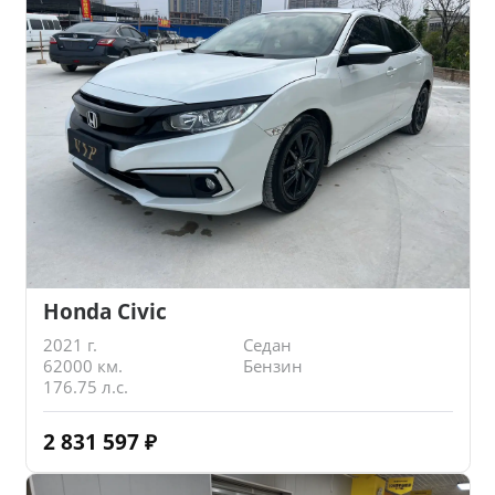
Honda Civic
2021 г.
Седан
62000 км.
Бензин
176.75 л.с.
2 831 597
₽