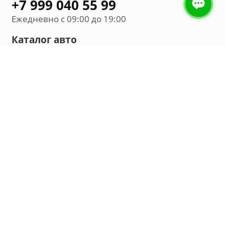
+7 999 040 55 99
Ежедневно с 09:00 до 19:00
Каталог авто
Внедорожник
Седан
Минивэн
Хэтчбек
Универсал
Компания
О нас
Новости и обзоры
Контакты
Мы в социальных сетях: