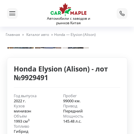
Автомобили с заводов и
рынков Китая
Главная
»
Каталог авто
»
Honda — Elysion (Alison)
Honda Elysion (Alison) - лот
№9929491
Год выпуска
Пробег
2022 г.
99000 км.
Кузов
Привод
минивэн
Передний
Объём
Мощность
3
1993 см
145.48 л.с.
Топливо
Гибрид