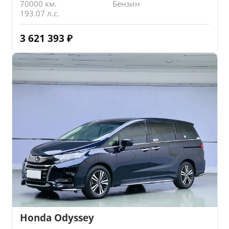
70000 км.
Бензин
193.07 л.с.
3 621 393
₽
Honda Odyssey