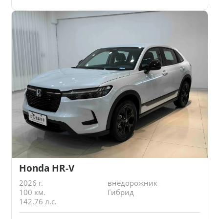
Honda HR-V
2026 г.
внедорожник
100 км.
Гибрид
142.76 л.с.