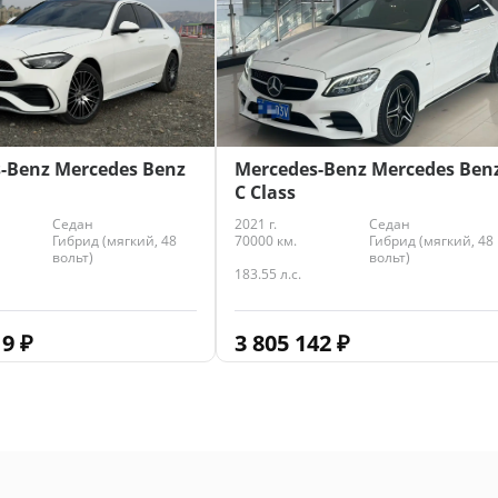
Mercedes-Benz Mercedes Ben
-Benz Mercedes Benz
C Class
2021 г.
Седан
Седан
70000 км.
Гибрид (мягкий, 48
Гибрид (мягкий, 48
вольт)
вольт)
183.55 л.с.
3 805 142
₽
19
₽