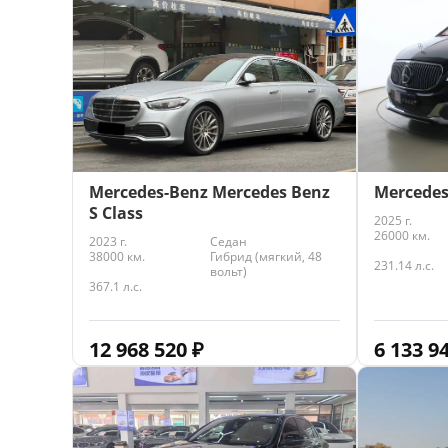
Mercedes
Mercedes-Benz Mercedes Benz
S Class
2025 г.
26000 км.
2023 г.
Седан
38000 км.
Гибрид (мягкий, 48
231.14 л.с.
вольт)
367.1 л.с.
6 133 9
12 968 520
₽