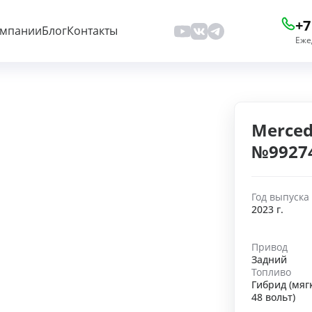
+7
омпании
Блог
Контакты
Еже
Mercede
№9927
Год выпуска
2023 г.
Привод
Задний
Топливо
Гибрид (мяг
48 вольт)