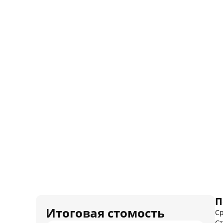
П
Итоговая стомость
Ср
Ст