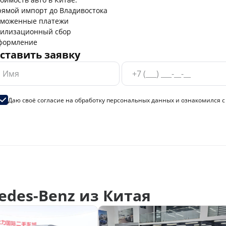
ямой импорт до Владивостока
аможенные платежи
тилизационный сбор
формление
ставить заявку
Даю своё согласие на
обработку персональных данных
и ознакомился 
des-Benz из Китая