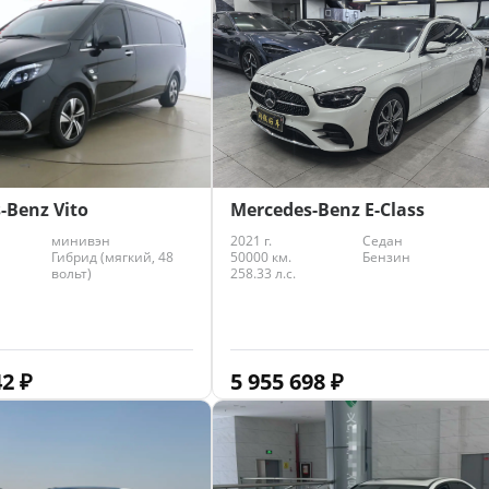
-Benz Vito
Mercedes-Benz E-Class
минивэн
2021 г.
Седан
Гибрид (мягкий, 48
50000 км.
Бензин
вольт)
258.33 л.с.
42
₽
5 955 698
₽