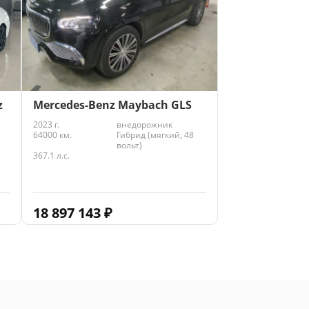
z
Mercedes-Benz Maybach GLS
2023 г.
внедорожник
64000 км.
Гибрид (мягкий, 48
вольт)
367.1 л.с.
18 897 143
₽