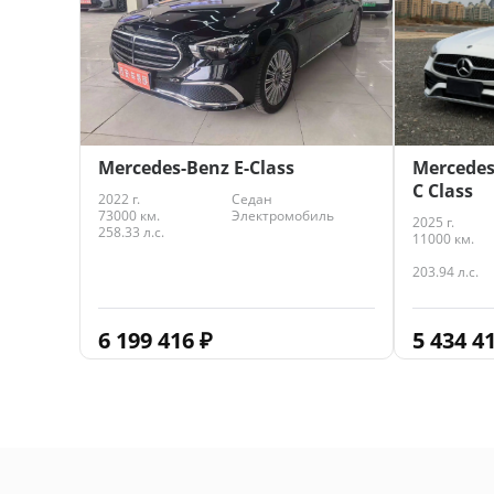
Mercedes-Benz E-Class
Mercedes
C Class
2022 г.
Седан
73000 км.
Электромобиль
2025 г.
258.33 л.с.
11000 км.
203.94 л.с.
6 199 416
₽
5 434 4