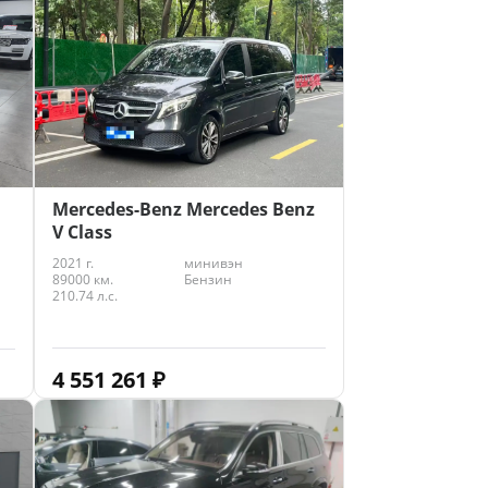
Mercedes-Benz Mercedes Benz
V Class
2021 г.
минивэн
89000 км.
Бензин
210.74 л.с.
4 551 261
₽