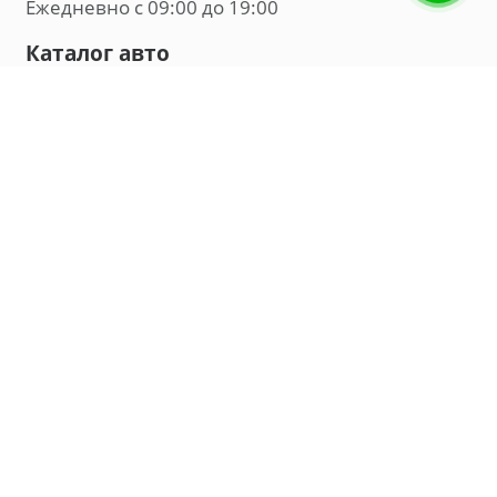
Ежедневно с 09:00 до 19:00
Каталог авто
Внедорожник
Седан
Минивэн
Хэтчбек
Универсал
Компания
О нас
Новости и обзоры
Контакты
Мы в социальных сетях:
Владивосток, улица Калинина, д. 230, офис 8