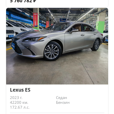
5 760 782
₽
Lexus ES
2023 г.
Седан
42200 км.
Бензин
172.67 л.с.