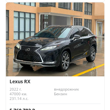
Lexus RX
2022 г.
внедорожник
47000 км.
Бензин
231.14 л.с.