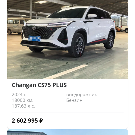
Changan CS75 PLUS
2024 г.
внедорожник
18000 км.
Бензин
187.63 л.с.
2 602 995
₽