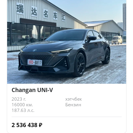
Changan UNI-V
2023 г.
хэтчбек
16000 км.
Бензин
187.63 л.с.
2 536 438
₽