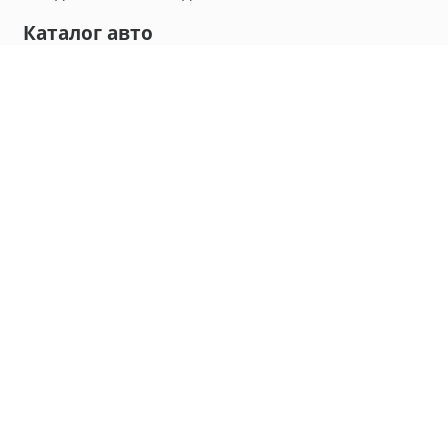
Каталог авто
Внедорожник
Седан
Минивэн
Хэтчбек
Универсал
Компания
О нас
Новости и обзоры
Контакты
Мы в социальных сетях:
Владивосток, улица Калинина, д. 230, офис 8
hello@carmaple.com