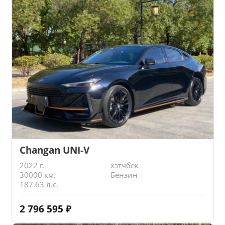
Changan UNI-V
2022 г.
хэтчбек
30000 км.
Бензин
187.63 л.с.
2 796 595
₽