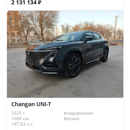
2 131 134
₽
Changan UNI-T
2025 г.
внедорожник
1000 км.
Бензин
187.63 л.с.