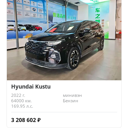
Hyundai Kustu
2022 г.
минивэн
64000 км.
Бензин
169.95 л.с.
3 208 602
₽