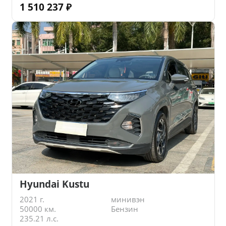
1 510 237
₽
Hyundai Kustu
2021 г.
минивэн
50000 км.
Бензин
235.21 л.с.