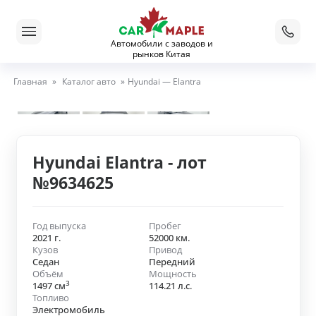
Автомобили с заводов и
рынков Китая
Главная
»
Каталог авто
»
Hyundai — Elantra
Hyundai Elantra - лот
№9634625
Год выпуска
Пробег
2021 г.
52000 км.
Кузов
Привод
Седан
Передний
Объём
Мощность
3
1497 см
114.21 л.с.
Топливо
Электромобиль