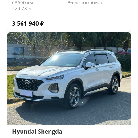
63600 км.
Электромобиль
229.78 л.с.
3 561 940
₽
Hyundai Shengda