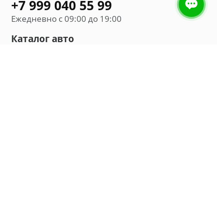
+7 999 040 55 99
Ежедневно с 09:00 до 19:00
Каталог авто
Внедорожник
Седан
Минивэн
Хэтчбек
Универсал
Компания
О нас
Новости и обзоры
Контакты
Мы в социальных сетях: