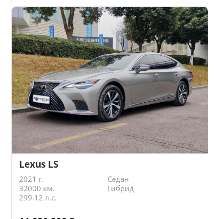
Lexus LS
2021 г.
Седан
32000 км.
Гибрид
299.12 л.с.