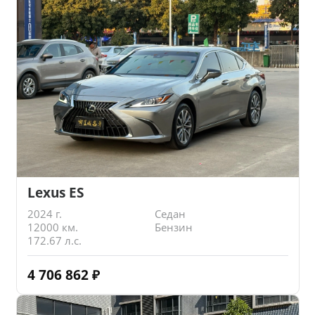
Lexus ES
2024 г.
Седан
12000 км.
Бензин
172.67 л.с.
4 706 862
₽