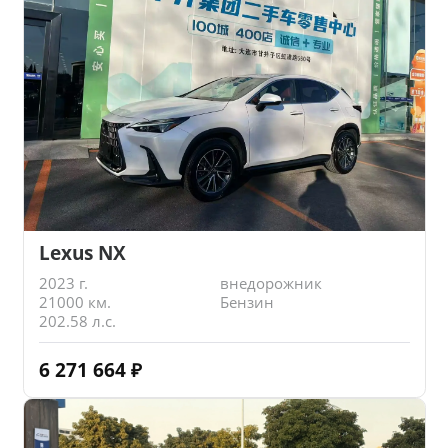
Lexus NX
2023 г.
внедорожник
21000 км.
Бензин
202.58 л.с.
6 271 664
₽