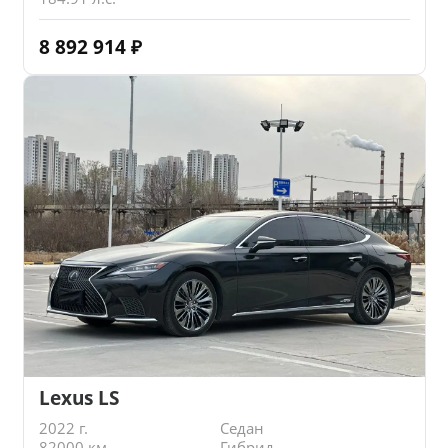
8 892 914
₽
Lexus LS
2022 г.
Седан
82000 км.
Гибрид