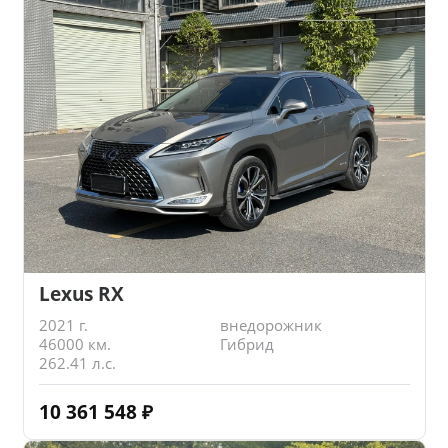
Lexus RX
2021 г.
внедорожник
46000 км.
Гибрид
262.41 л.с.
10 361 548
₽