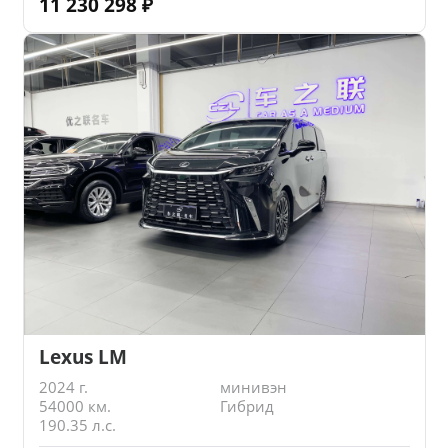
11 230 298
₽
Lexus LM
2024 г.
минивэн
54000 км.
Гибрид
190.35 л.с.