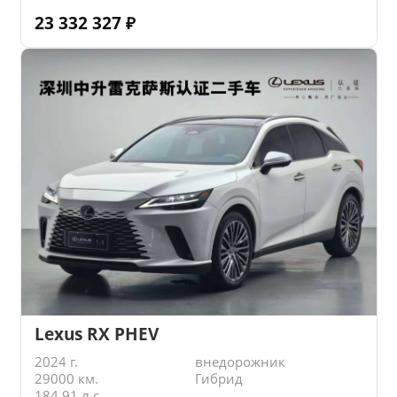
23 332 327
₽
Lexus RX PHEV
2024 г.
внедорожник
29000 км.
Гибрид
184.91 л.с.