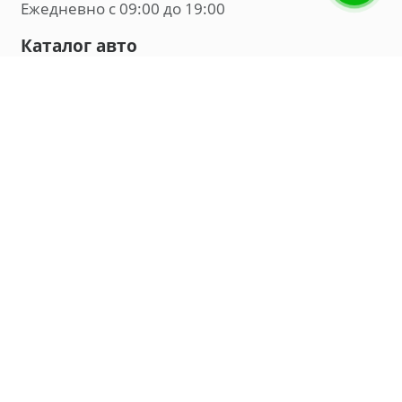
Ежедневно с 09:00 до 19:00
Каталог авто
Внедорожник
Седан
Минивэн
Хэтчбек
Универсал
Компания
О нас
Новости и обзоры
Контакты
Мы в социальных сетях:
Владивосток, улица Калинина, д. 230, офис 8