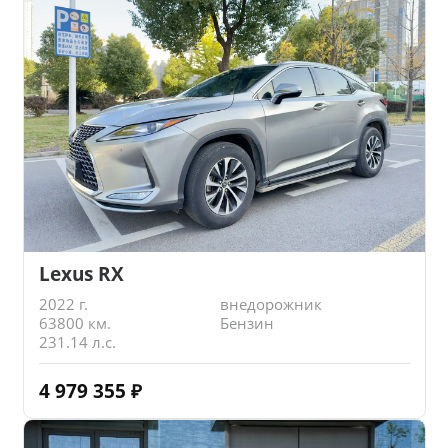
Lexus RX
2022 г.
внедорожник
63800 км.
Бензин
231.14 л.с.
4 979 355
₽