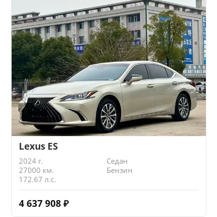
Lexus ES
2024 г.
Седан
27000 км.
Бензин
172.67 л.с.
4 637 908
₽