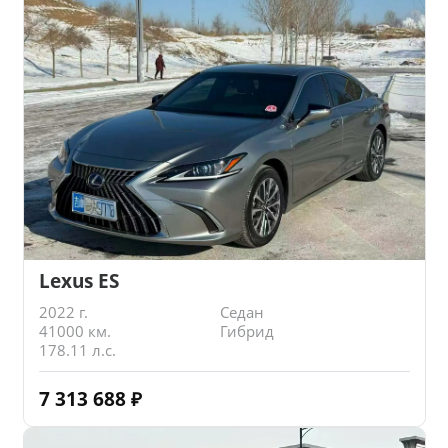
Lexus ES
2022 г.
Седан
41000 км.
Гибрид
178.11 л.с.
7 313 688
₽