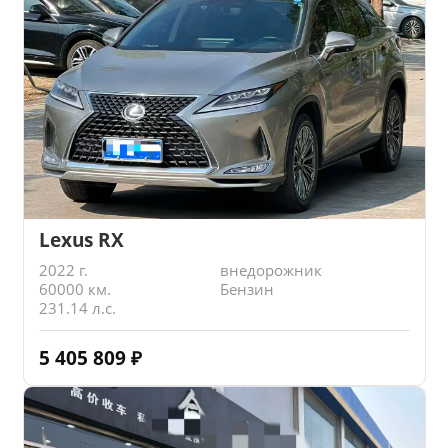
Lexus RX
2022 г.
внедорожник
60000 км.
Бензин
231.14 л.с.
5 405 809
₽