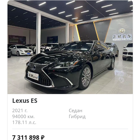
Lexus ES
2021 г.
Седан
94000 км.
Гибрид
178.11 л.с.
7 311 898
₽