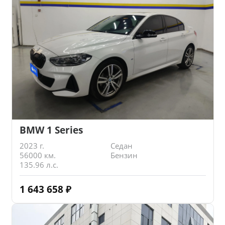
BMW 1 Series
2023 г.
Седан
56000 км.
Бензин
135.96 л.с.
1 643 658
₽