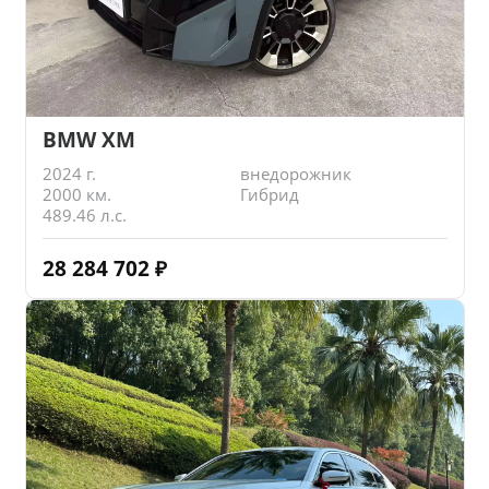
BMW XM
2024 г.
внедорожник
2000 км.
Гибрид
489.46 л.с.
28 284 702
₽