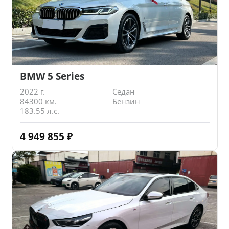
BMW 5 Series
2022 г.
Седан
84300 км.
Бензин
183.55 л.с.
4 949 855
₽