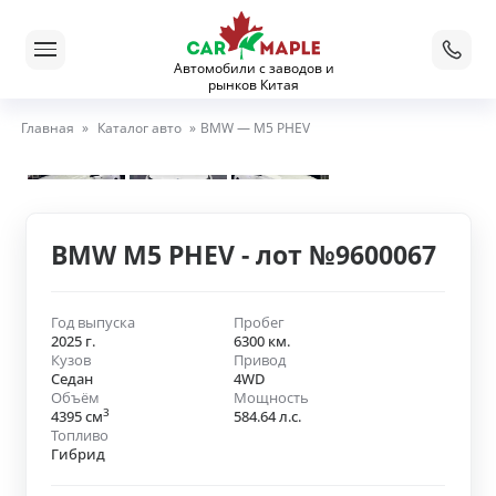
Автомобили с заводов и
рынков Китая
Главная
»
Каталог авто
»
BMW — M5 PHEV
BMW M5 PHEV - лот №9600067
Год выпуска
Пробег
2025 г.
6300 км.
Кузов
Привод
Седан
4WD
Объём
Мощность
3
4395 см
584.64 л.с.
Топливо
Гибрид