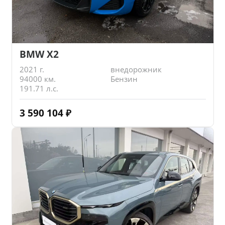
BMW X2
2021 г.
внедорожник
94000 км.
Бензин
191.71 л.с.
3 590 104
₽