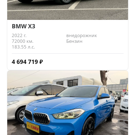
BMW X3
2022 г.
внедорожник
72000 км.
Бензин
183.55 л.с.
4 694 719
₽