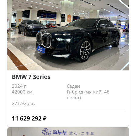
BMW 7 Series
2024 г.
Седан
42000 км.
Гибрид (мягкий, 48
вольт)
271.92 л.с.
11 629 292
₽