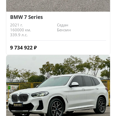
BMW 7 Series
2021 г.
Седан
160000 км.
Бензин
339.9 л.с.
9 734 922
₽