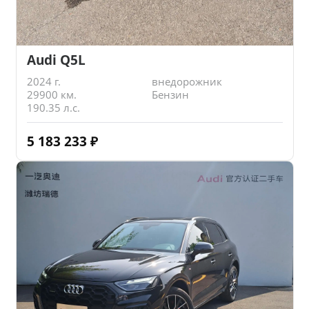
Audi Q5L
2024 г.
внедорожник
29900 км.
Бензин
190.35 л.с.
5 183 233
₽