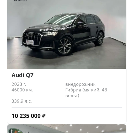
Audi Q7
2023 г.
внедорожник
46000 км.
Гибрид (мягкий, 48
вольт)
339.9 л.с.
10 235 000
₽