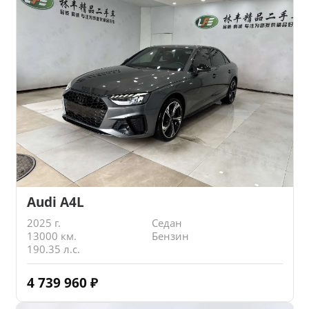
Audi A4L
2025 г.
Седан
13000 км.
Бензин
190.35 л.с.
4 739 960
₽