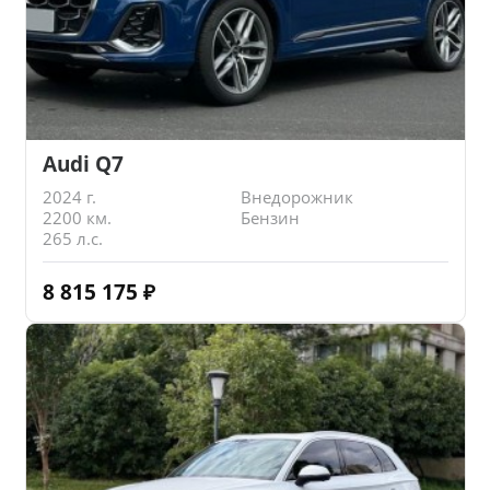
Audi Q7
2024 г.
Внедорожник
2200 км.
Бензин
265 л.с.
8 815 175
₽