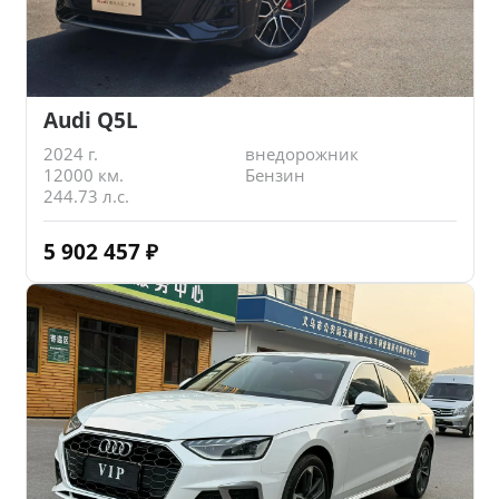
Audi Q5L
2024 г.
внедорожник
12000 км.
Бензин
244.73 л.с.
5 902 457
₽