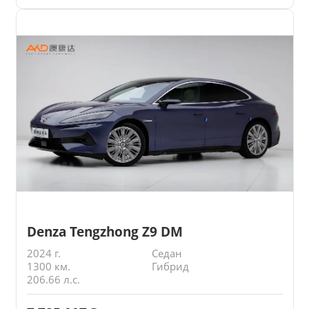
Denza Tengzhong Z9 DM
2024 г.
Седан
1300 км.
Гибрид
206.66 л.с.