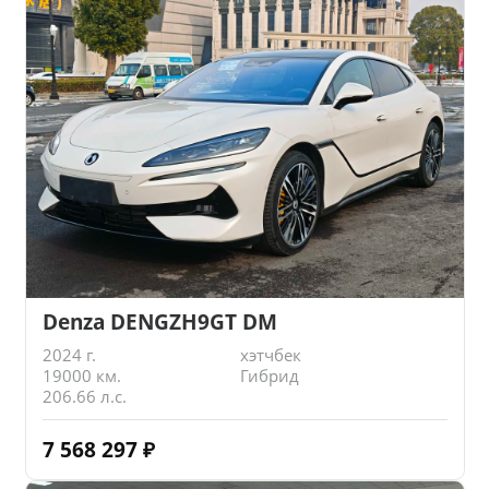
Denza DENGZH9GT DM
2024 г.
хэтчбек
19000 км.
Гибрид
206.66 л.с.
7 568 297
₽