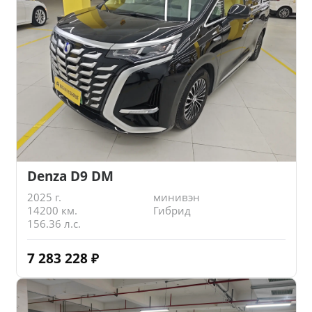
Denza D9 DM
2025 г.
минивэн
14200 км.
Гибрид
156.36 л.с.
7 283 228
₽