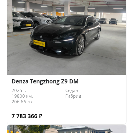
Denza Tengzhong Z9 DM
2025 г.
Седан
19800 км.
Гибрид
206.66 л.с.
7 783 366
₽