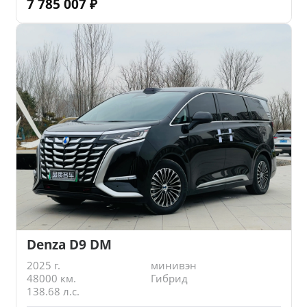
7 785 007
₽
Denza D9 DM
2025 г.
минивэн
48000 км.
Гибрид
138.68 л.с.