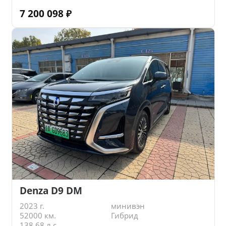
7 200 098
₽
Denza D9 DM
2023 г.
минивэн
52000 км.
Гибрид
138.68 л.с.