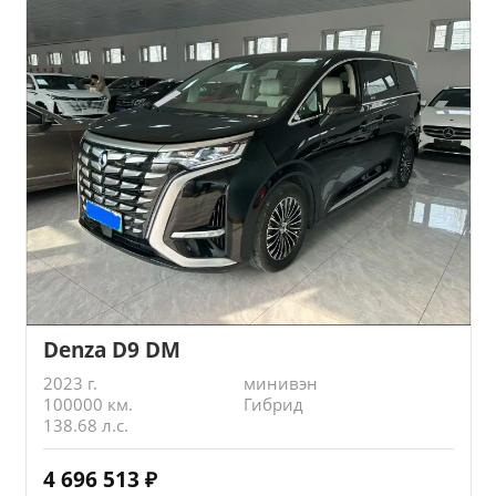
Denza D9 DM
2023 г.
минивэн
100000 км.
Гибрид
138.68 л.с.
4 696 513
₽