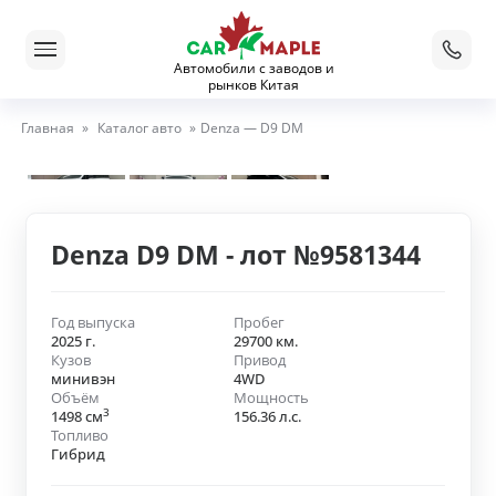
Автомобили с заводов и
рынков Китая
Главная
»
Каталог авто
»
Denza — D9 DM
Denza D9 DM - лот №9581344
Год выпуска
Пробег
2025 г.
29700 км.
Кузов
Привод
минивэн
4WD
Объём
Мощность
3
1498 см
156.36 л.с.
Топливо
Гибрид