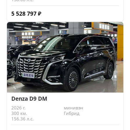
5 528 797
₽
Denza D9 DM
2026 г.
минивэн
300 км.
Гибрид
156.36 л.с.