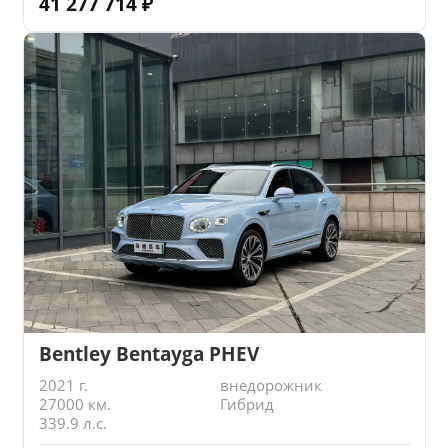
41 277 714
₽
Bentley Bentayga PHEV
2021 г.
внедорожник
27000 км.
Гибрид
339.9 л.с.