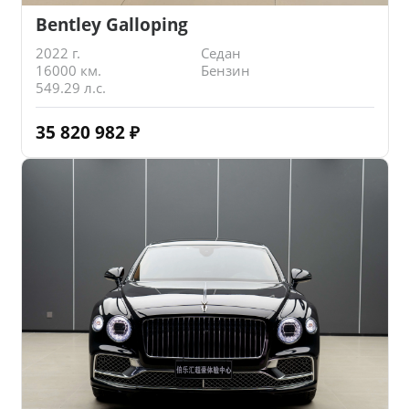
Bentley Galloping
2022 г.
Седан
16000 км.
Бензин
549.29 л.с.
35 820 982
₽