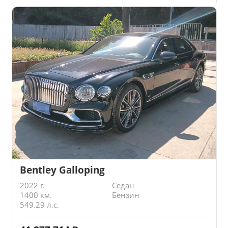
Bentley Galloping
2022 г.
Седан
1400 км.
Бензин
549.29 л.с.