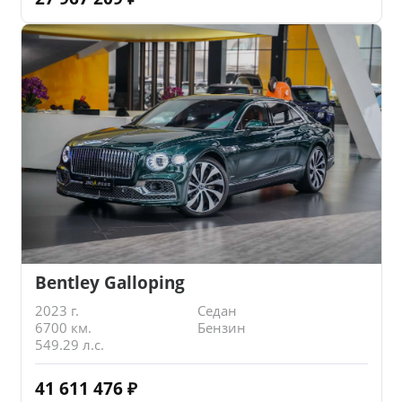
Bentley Galloping
2023 г.
Седан
6700 км.
Бензин
549.29 л.с.
41 611 476
₽