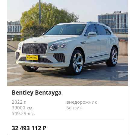
Bentley Bentayga
2022 г.
внедорожник
39000 км.
Бензин
549.29 л.с.
32 493 112
₽