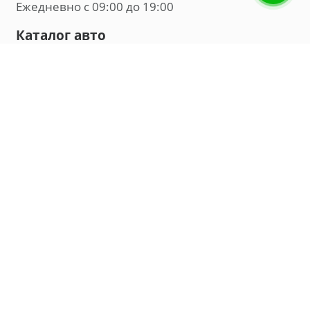
Ежедневно с 09:00 до 19:00
Каталог авто
Внедорожник
Седан
Минивэн
Хэтчбек
Универсал
Компания
О нас
Новости и обзоры
Контакты
Мы в социальных сетях:
Владивосток, улица Калинина, д. 230, офис 8