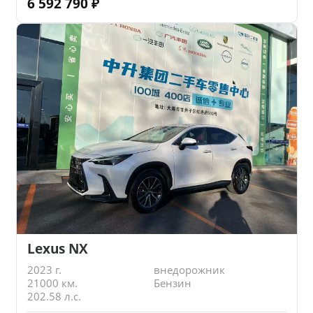
6 592 790
₽
Lexus NX
2023 г.
внедорожник
21000 км.
Бензин
202.58 л.с.