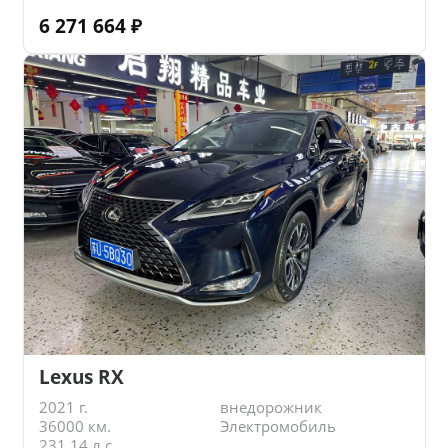
6 271 664
₽
Lexus RX
2021 г.
внедорожник
36000 км.
Электромобиль
231.14 л.с.