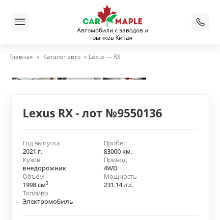
Автомобили с заводов и
рынков Китая
Главная
»
Каталог авто
»
Lexus — RX
Lexus RX - лот №9550136
Год выпуска
Пробег
2021 г.
83000 км.
Кузов
Привод
внедорожник
4WD
Объём
Мощность
3
1998 см
231.14 л.с.
Топливо
Электромобиль