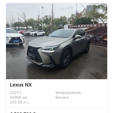
Lexus NX
2023 г.
внедорожник
42000 км.
Бензин
202.58 л.с.