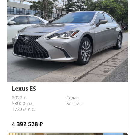
Lexus ES
2022 г.
Седан
83000 км.
Бензин
172.67 л.с.
4 392 528
₽