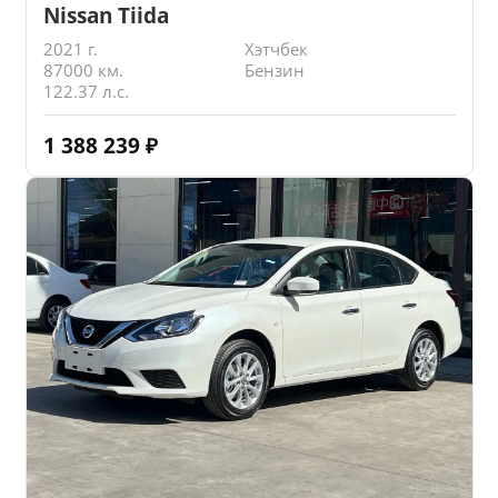
Nissan Tiida
2021 г.
Хэтчбек
87000 км.
Бензин
122.37 л.с.
1 388 239
₽