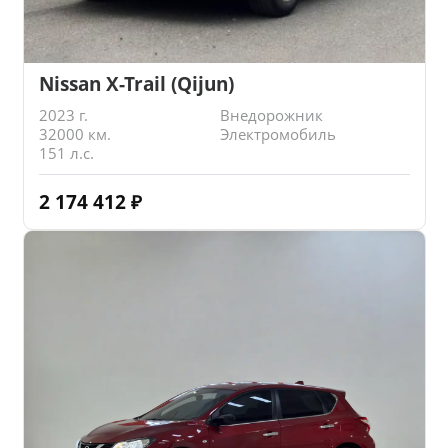
Nissan X-Trail (Qijun)
2023 г.
Внедорожник
32000 км.
Электромобиль
151 л.с.
2 174 412
₽