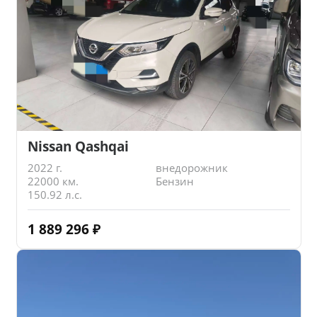
Nissan Qashqai
2022 г.
внедорожник
22000 км.
Бензин
150.92 л.с.
1 889 296
₽