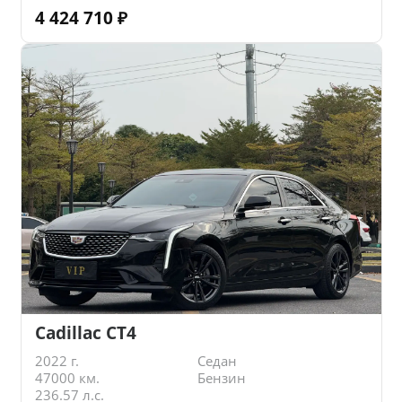
4 424 710
₽
Cadillac CT4
2022 г.
Седан
47000 км.
Бензин
236.57 л.с.