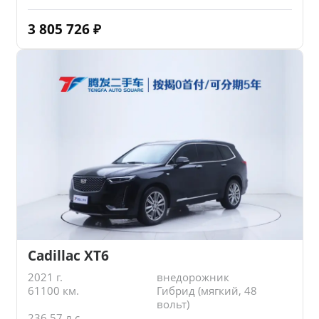
3 805 726
₽
Cadillac XT6
2021 г.
внедорожник
61100 км.
Гибрид (мягкий, 48
вольт)
236.57 л.с.