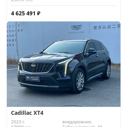
4 625 491
₽
Cadillac XT4
2023 г.
внедорожник
67000 км.
Гибрид (мягкий, 48