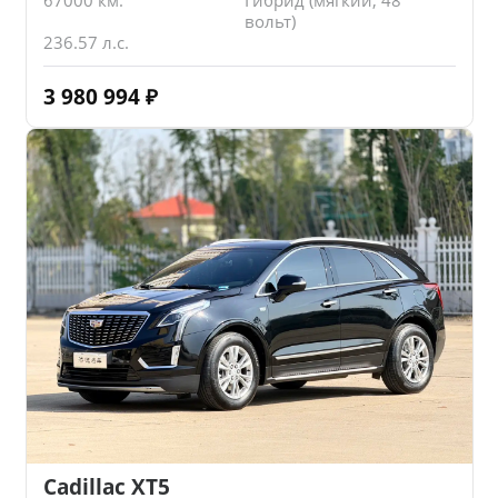
вольт)
236.57 л.с.
3 980 994
₽
Cadillac XT5