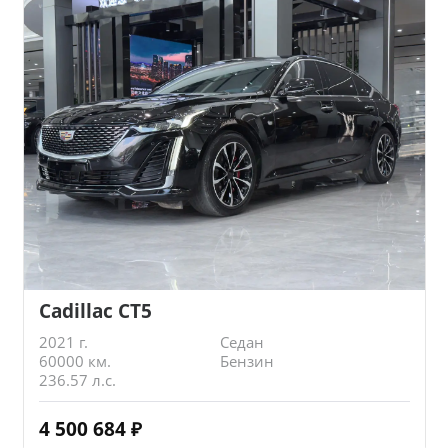
Cadillac CT5
2021 г.
Седан
60000 км.
Бензин
236.57 л.с.
4 500 684
₽