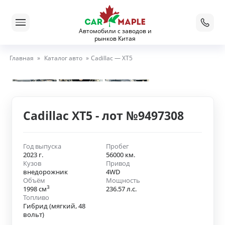
Автомобили с заводов и
рынков Китая
Главная
»
Каталог авто
»
Cadillac — XT5
Cadillac XT5 - лот №9497308
Год выпуска
Пробег
2023 г.
56000 км.
Кузов
Привод
внедорожник
4WD
Объём
Мощность
3
1998 см
236.57 л.с.
Топливо
Гибрид (мягкий, 48
вольт)