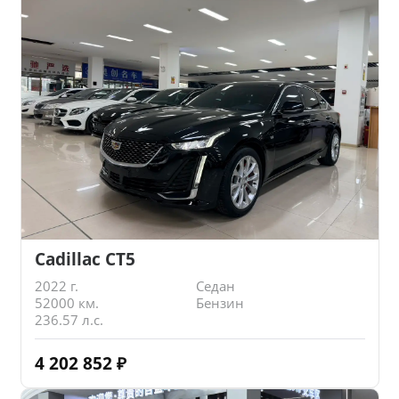
Cadillac CT5
2022 г.
Седан
52000 км.
Бензин
236.57 л.с.
4 202 852
₽