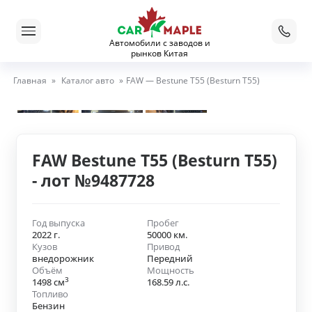
Автомобили с заводов и
рынков Китая
Главная
»
Каталог авто
»
FAW — Bestune T55 (Besturn T55)
FAW Bestune T55 (Besturn T55)
- лот №9487728
Год выпуска
Пробег
2022 г.
50000 км.
Кузов
Привод
внедорожник
Передний
Объём
Мощность
3
1498 см
168.59 л.с.
Топливо
Бензин