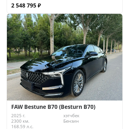
2 548 795
₽
FAW Bestune B70 (Besturn B70)
2025 г.
хэтчбек
2300 км.
Бензин
168.59 л.с.