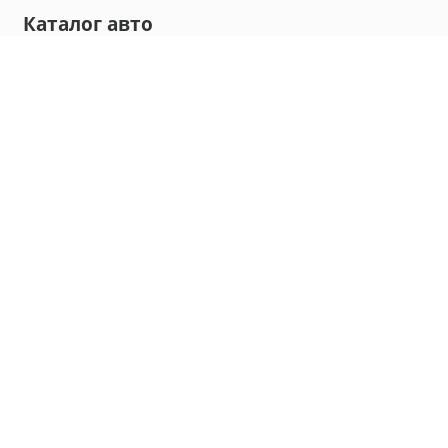
Каталог авто
Внедорожник
Седан
Минивэн
Хэтчбек
Универсал
Компания
О нас
Новости и обзоры
Контакты
Мы в социальных сетях:
Владивосток, улица Калинина, д. 230, офис 8
hello@carmaple.com