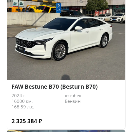
FAW Bestune B70 (Besturn B70)
2024 г.
хэтчбек
16000 км.
Бензин
168.59 л.с.
2 325 384
₽