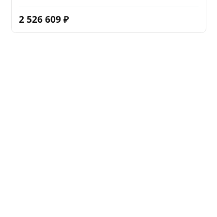
2 526 609
₽