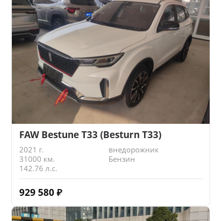
FAW Bestune T33 (Besturn T33)
2021 г.
внедорожник
31000 км.
Бензин
142.76 л.с.
929 580
₽