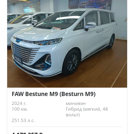
FAW Bestune M9 (Besturn M9)
2024 г.
минивэн
100 км.
Гибрид (мягкий, 48
вольт)
251.53 л.с.