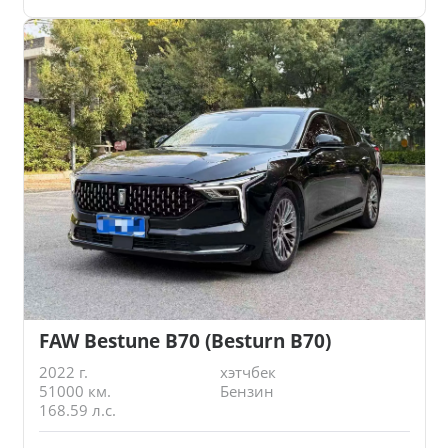
FAW Bestune B70 (Besturn B70)
2022 г.
хэтчбек
51000 км.
Бензин
168.59 л.с.