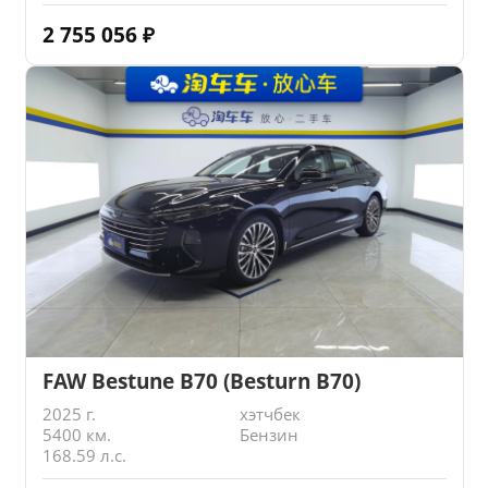
2 755 056
₽
FAW Bestune B70 (Besturn B70)
2025 г.
хэтчбек
5400 км.
Бензин
168.59 л.с.