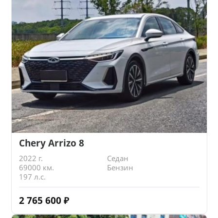
Chery Arrizo 8
2022 г.
Седан
69000 км.
Бензин
197 л.с.
2 765 600
₽