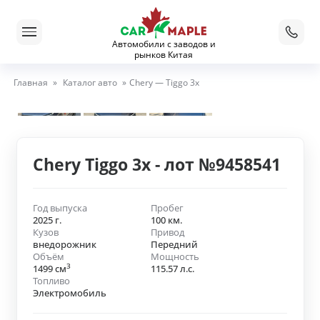
Автомобили с заводов и
рынков Китая
Главная
»
Каталог авто
»
Chery — Tiggo 3x
Chery Tiggo 3x - лот №9458541
Год выпуска
Пробег
2025 г.
100 км.
Кузов
Привод
внедорожник
Передний
Объём
Мощность
3
1499 см
115.57 л.с.
Топливо
Электромобиль