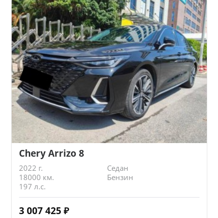
Chery Arrizo 8
2022 г.
Седан
18000 км.
Бензин
197 л.с.
3 007 425
₽