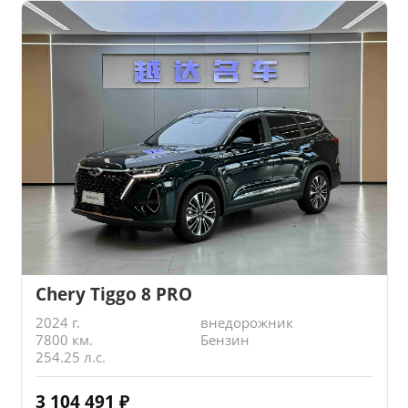
Chery Tiggo 8 PRO
2024 г.
внедорожник
7800 км.
Бензин
254.25 л.с.
3 104 491
₽