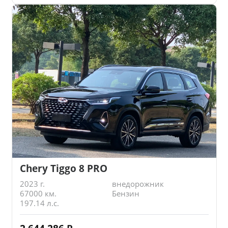
Chery Tiggo 8 PRO
2023 г.
внедорожник
67000 км.
Бензин
197.14 л.с.