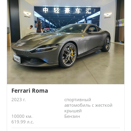
Ferrari Roma
2023 г.
спортивный
автомобиль с жесткой
крышей
10000 км.
Бензин
619.99 л.с.