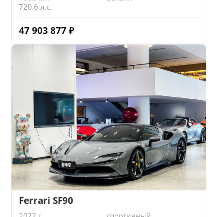
720.6 л.с.
47 903 877
₽
Ferrari SF90
2022 г.
спортивный