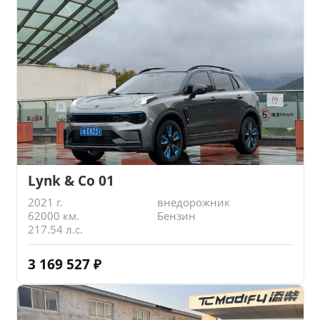
Lynk & Co 01
2021 г.
внедорожник
62000 км.
Бензин
217.54 л.с.
3 169 527
₽