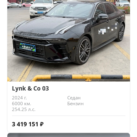
Lynk & Co 03
2024 г.
Седан
6000 км.
Бензин
254.25 л.с.
3 419 151
₽