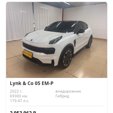
Lynk & Co 05 EM-P
2022 г.
внедорожник
69300 км.
Гибрид
179.47 л.с.
2 953 962
₽