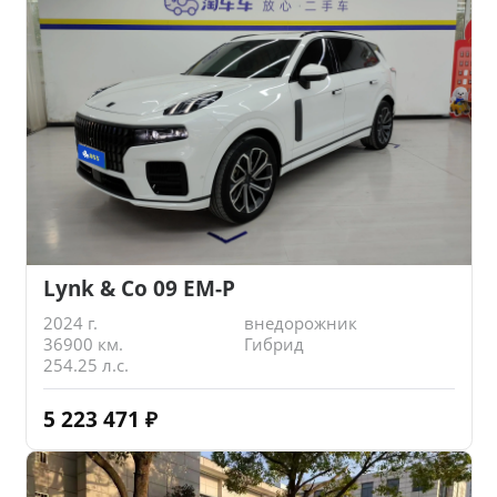
Lynk & Co 09 EM-P
2024 г.
внедорожник
36900 км.
Гибрид
254.25 л.с.
5 223 471
₽