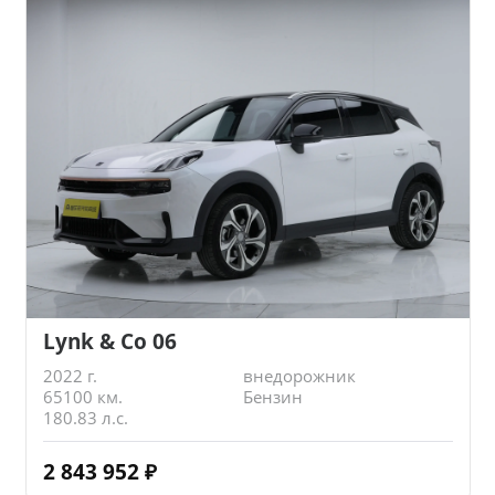
Lynk & Co 06
2022 г.
внедорожник
65100 км.
Бензин
180.83 л.с.
2 843 952
₽