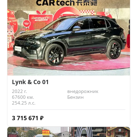
Lynk & Co 01
2022 г.
внедорожник
67600 км.
Бензин
254.25 л.с.
3 715 671
₽