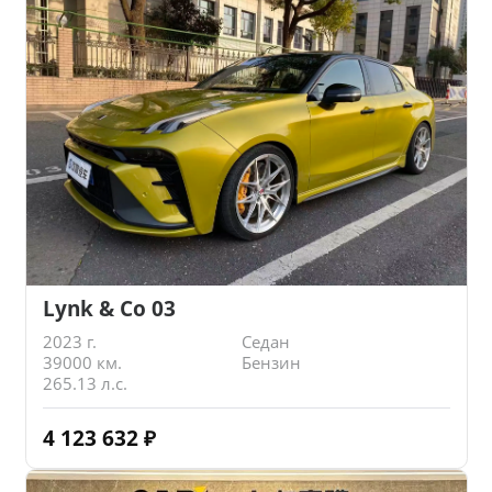
Lynk & Co 03
2023 г.
Седан
39000 км.
Бензин
265.13 л.с.
4 123 632
₽