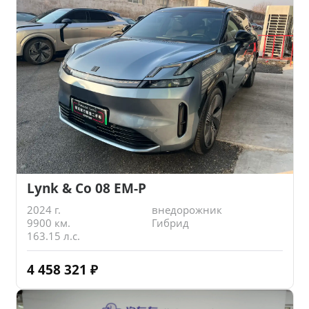
Lynk & Co 08 EM-P
2024 г.
внедорожник
9900 км.
Гибрид
163.15 л.с.
4 458 321
₽