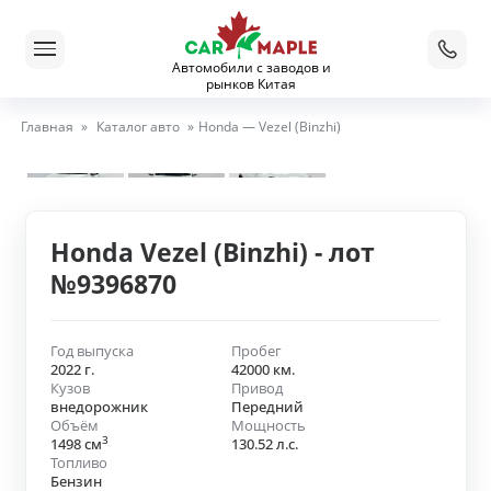
Автомобили с заводов и
рынков Китая
Главная
»
Каталог авто
»
Honda — Vezel (Binzhi)
Honda Vezel (Binzhi) - лот
№9396870
Год выпуска
Пробег
2022 г.
42000 км.
Кузов
Привод
внедорожник
Передний
Объём
Мощность
3
1498 см
130.52 л.с.
Топливо
Бензин