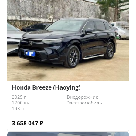
Honda Breeze (Haoying)
2025 г.
Внедорожник
1700 км.
Электромобиль
193 л.с.
3 658 047
₽