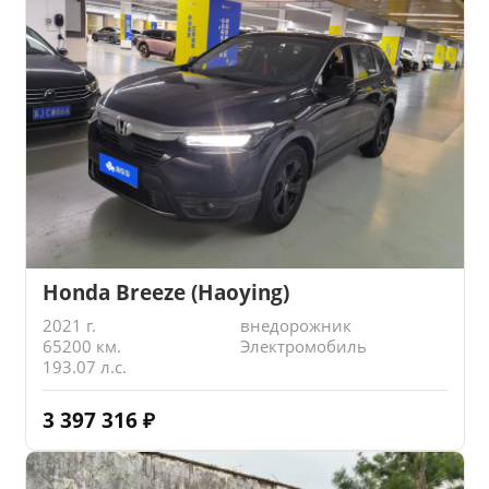
Honda Breeze (Haoying)
2021 г.
внедорожник
65200 км.
Электромобиль
193.07 л.с.
3 397 316
₽