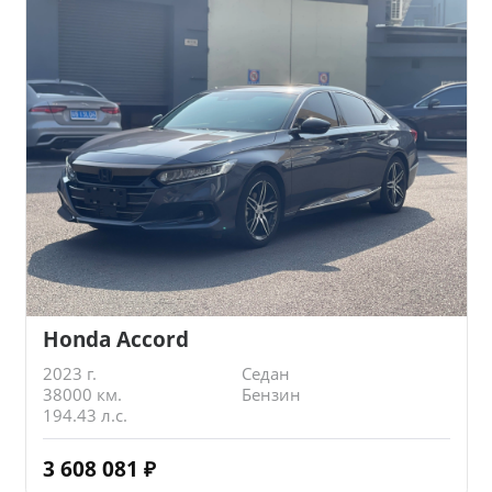
Honda Accord
2023 г.
Седан
38000 км.
Бензин
194.43 л.с.
3 608 081
₽