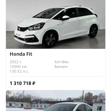
Honda Fit
2022 г.
Хэтчбек
10000 км.
Бензин
130.52 л.с.
1 310 718
₽