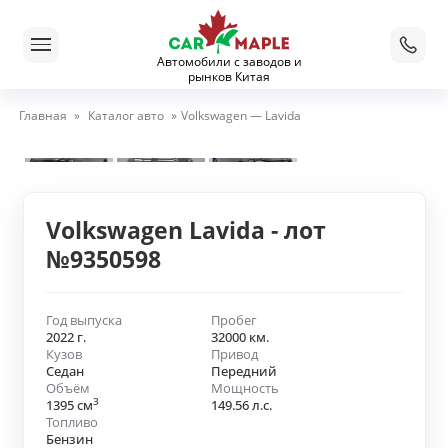
Автомобили с заводов и
рынков Китая
Главная
»
Каталог авто
»
Volkswagen — Lavida
Volkswagen Lavida - лот
№9350598
Год выпуска
Пробег
2022 г.
32000 км.
Кузов
Привод
Седан
Передний
Объём
Мощность
3
1395 см
149.56 л.с.
Топливо
Бензин