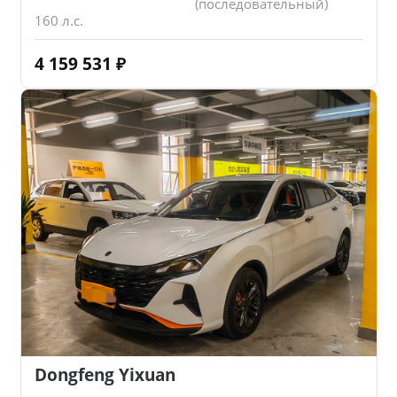
(последовательный)
160 л.с.
4 159 531
₽
Dongfeng Yixuan