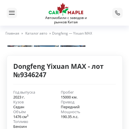
Автомобили с заводов и
рынков Китая
Главная
»
Каталог авто
»
Dongfeng — Yixuan MAX
Dongfeng Yixuan MAX - лот
№9346247
Год выпуска
Пробег
2023 г.
15000 км.
Кузов
Привод
Седан
Передний
Объём
Мощность
3
1476 см
190.35 л.с.
Топливо
Бензин