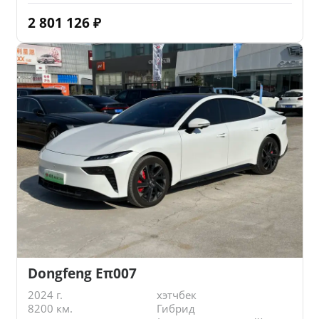
2 801 126
₽
Dongfeng Eπ007
2024 г.
хэтчбек
8200 км.
Гибрид