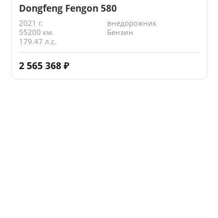
Dongfeng Fengon 580
2021 г.
внедорожник
55200 км.
Бензин
179.47 л.с.
2 565 368
₽