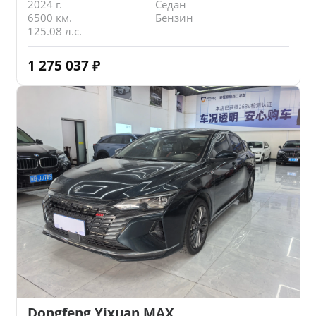
2024 г.
Седан
6500 км.
Бензин
125.08 л.с.
1 275 037
₽
Dongfeng Yixuan MAX