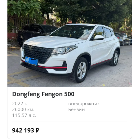
Dongfeng Fengon 500
2022 г.
внедорожник
26000 км.
Бензин
115.57 л.с.
942 193
₽