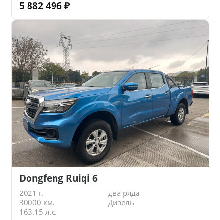
5 882 496
₽
Dongfeng Ruiqi 6
2021 г.
два ряда
30000 км.
Дизель
163.15 л.с.