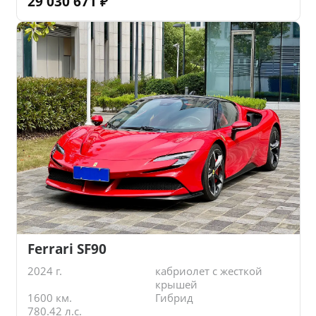
29 030 671
₽
Ferrari SF90
2024 г.
кабриолет с жесткой
крышей
1600 км.
Гибрид
780.42 л.с.