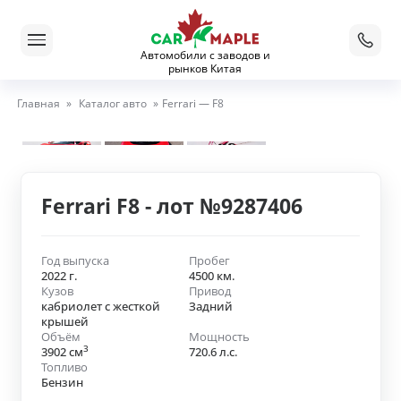
Автомобили с заводов и
рынков Китая
Главная
»
Каталог авто
»
Ferrari — F8
Ferrari F8 - лот №9287406
Год выпуска
Пробег
2022 г.
4500 км.
Кузов
Привод
кабриолет с жесткой
Задний
крышей
Объём
Мощность
3
3902 см
720.6 л.с.
Топливо
Бензин