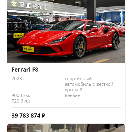
Ferrari F8
2023 г.
спортивный
автомобиль с жесткой
крышей
9000 км.
Бензин
720.6 л.с.
39 783 874
₽