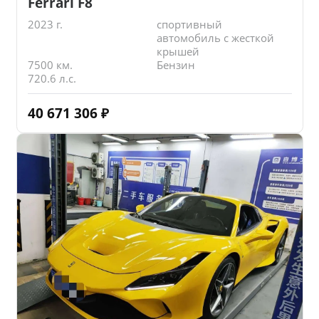
Ferrari F8
2023 г.
спортивный
автомобиль с жесткой
крышей
7500 км.
Бензин
720.6 л.с.
40 671 306
₽