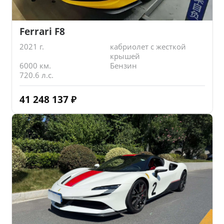
Ferrari F8
2021 г.
кабриолет с жесткой
крышей
6000 км.
Бензин
720.6 л.с.
41 248 137
₽