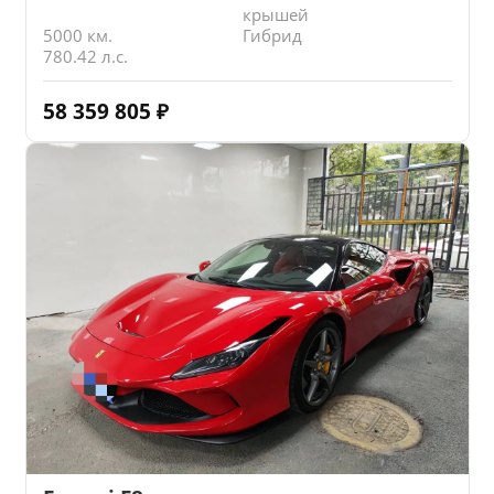
крышей
5000 км.
Гибрид
780.42 л.с.
58 359 805
₽