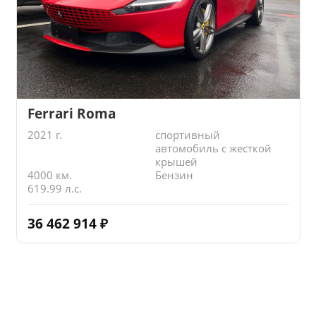
Ferrari Roma
2021 г.
спортивный
автомобиль с жесткой
крышей
4000 км.
Бензин
619.99 л.с.
36 462 914
₽