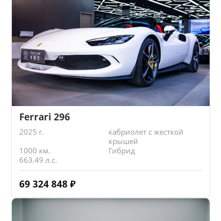
Ferrari 296
2025 г.
кабриолет с жесткой
крышей
1000 км.
Гибрид
663.49 л.с.
69 324 848
₽