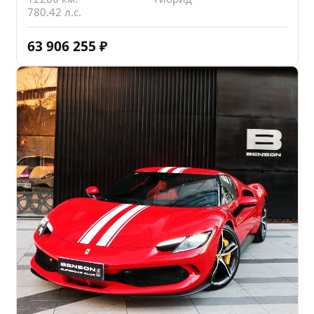
780.42 л.с.
63 906 255
₽