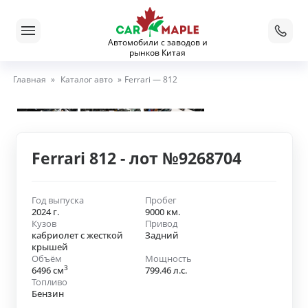
Автомобили с заводов и
рынков Китая
Главная
»
Каталог авто
»
Ferrari — 812
Ferrari 812 - лот №9268704
Год выпуска
Пробег
2024 г.
9000 км.
Кузов
Привод
кабриолет с жесткой
Задний
крышей
Объём
Мощность
3
6496 см
799.46 л.с.
Топливо
Бензин