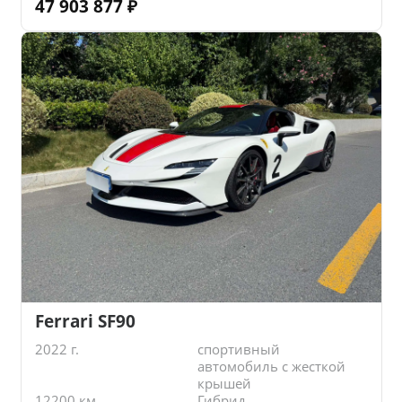
47 903 877
₽
Ferrari SF90
2022 г.
спортивный
автомобиль с жесткой
крышей
12200 км.
Гибрид