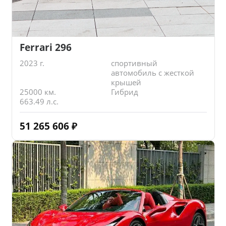
Ferrari 296
2023 г.
спортивный
автомобиль с жесткой
крышей
25000 км.
Гибрид
663.49 л.с.
51 265 606
₽