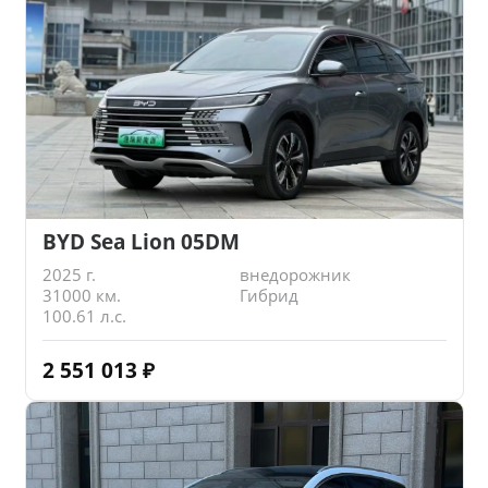
BYD Sea Lion 05DM
2025 г.
внедорожник
31000 км.
Гибрид
100.61 л.с.
2 551 013
₽