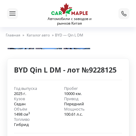
Автомобили с заводов и
рынков Китая
Главная
»
Каталог авто
»
BYD — Qin L DM
BYD Qin L DM - лот №9228125
Год выпуска
Пробег
2025 г.
10000 км.
Кузов
Привод
Седан
Передний
Объём
Мощность
3
1498 см
100.61 л.с.
Топливо
Гибрид