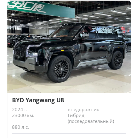
BYD Yangwang U8
2024 г.
внедорожник
23000 км.
Гибрид
(последовательный)
880 л.с.