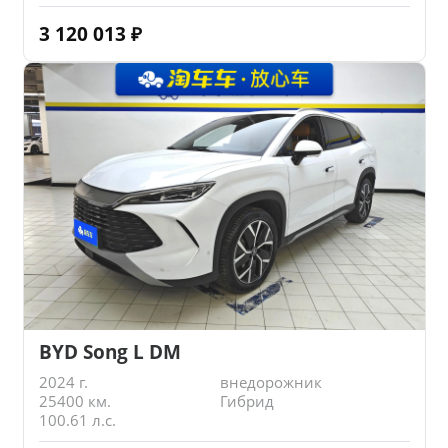
3 120 013
₽
BYD Song L DM
2024 г.
внедорожник
25400 км.
Гибрид
100.61 л.с.