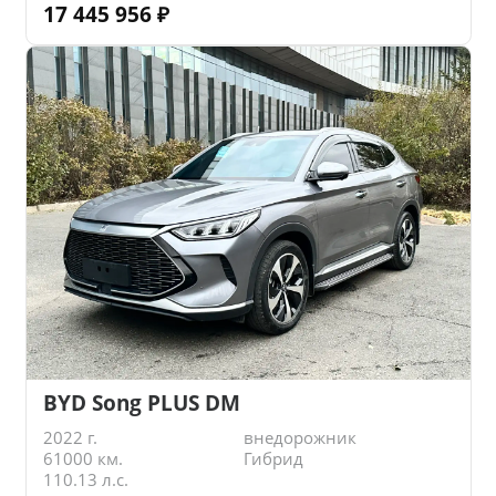
17 445 956
₽
BYD Song PLUS DM
2022 г.
внедорожник
61000 км.
Гибрид
110.13 л.с.