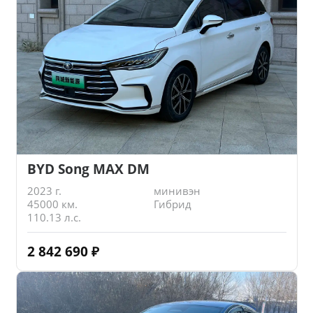
BYD Song MAX DM
2023 г.
минивэн
45000 км.
Гибрид
110.13 л.с.
2 842 690
₽