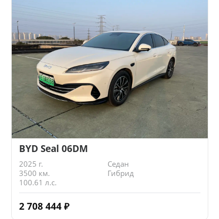
BYD Seal 06DM
2025 г.
Седан
3500 км.
Гибрид
100.61 л.с.
2 708 444
₽