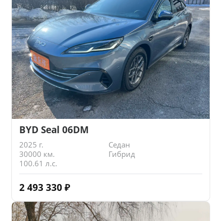
BYD Seal 06DM
2025 г.
Седан
30000 км.
Гибрид
100.61 л.с.
2 493 330
₽