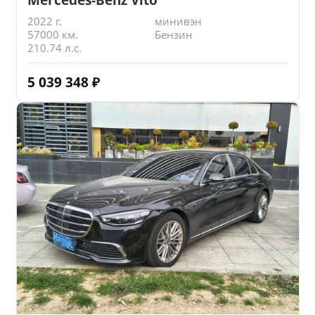
2022 г.
минивэн
57000 км.
Бензин
210.74 л.с.
5 039 348
₽