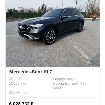
Mercedes-Benz GLC
2023 г.
внедорожник
50000 км.
Гибрид (мягкий, 48
вольт)
203.94 л.с.
6 028 732
₽