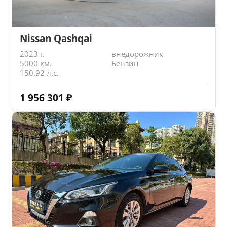
Nissan Qashqai
2023 г.
внедорожник
5000 км.
Бензин
150.92 л.с.
1 956 301
₽