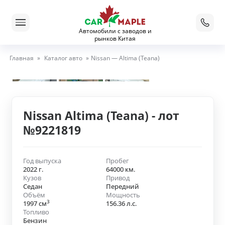
Автомобили с заводов и
рынков Китая
Главная
»
Каталог авто
»
Nissan — Altima (Teana)
Nissan Altima (Teana) - лот
№9221819
Год выпуска
Пробег
2022 г.
64000 км.
Кузов
Привод
Седан
Передний
Объём
Мощность
3
1997 см
156.36 л.с.
Топливо
Бензин