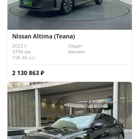
Nissan Altima (Teana)
2022 г.
Седан
3700 км.
Бензин
156.36 л.с.
2 130 863
₽