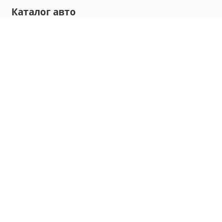
Каталог авто
Внедорожник
Седан
Минивэн
Хэтчбек
Универсал
Компания
О нас
Новости и обзоры
Контакты
Мы в социальных сетях:
Владивосток, улица Калинина, д. 230, офис 8
hello@carmaple.com