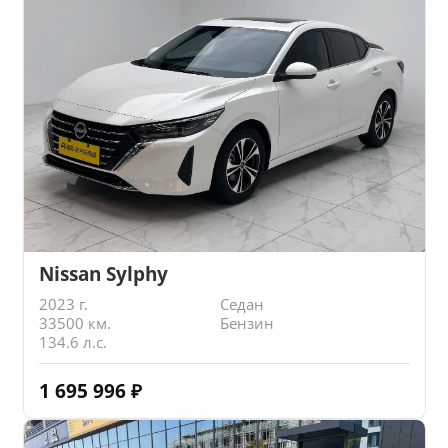
Nissan Sylphy
2023 г.
Седан
33500 км.
Бензин
134.6 л.с.
1 695 996
₽