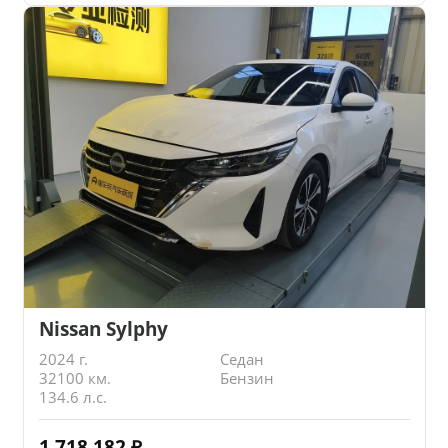
Nissan Sylphy
2024 г.
Седан
32100 км.
Бензин
134.6 л.с.
1 718 182
₽