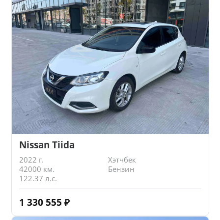
Nissan Tiida
2022 г.
Хэтчбек
42000 км.
Бензин
122.37 л.с.
1 330 555
₽