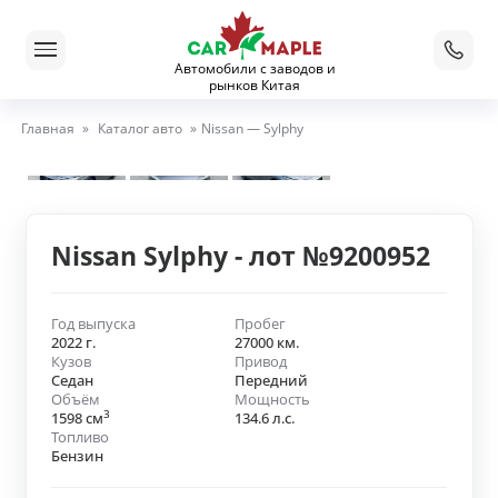
Автомобили с заводов и
рынков Китая
Главная
»
Каталог авто
»
Nissan — Sylphy
Nissan Sylphy - лот №9200952
Год выпуска
Пробег
2022 г.
27000 км.
Кузов
Привод
Седан
Передний
Объём
Мощность
3
1598 см
134.6 л.с.
Топливо
Бензин