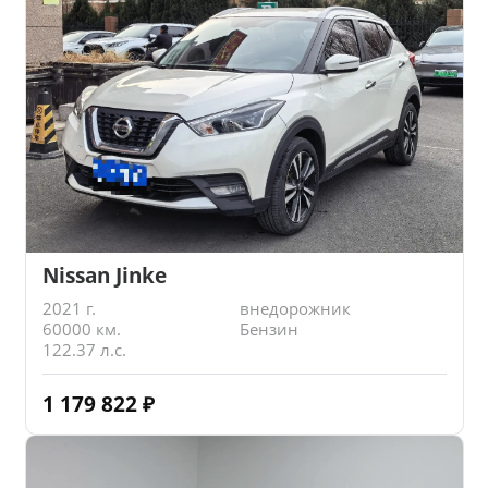
Nissan Jinke
2021 г.
внедорожник
60000 км.
Бензин
122.37 л.с.
1 179 822
₽