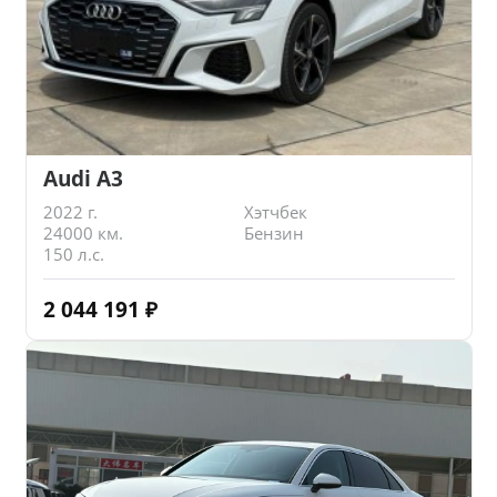
Audi A3
2022 г.
Хэтчбек
24000 км.
Бензин
150 л.с.
2 044 191
₽