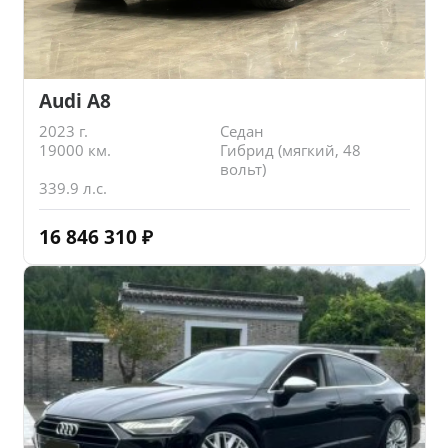
Audi A8
2023 г.
Седан
19000 км.
Гибрид (мягкий, 48
вольт)
339.9 л.с.
16 846 310
₽