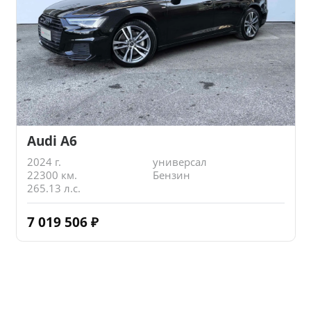
Audi A6
2024 г.
универсал
22300 км.
Бензин
265.13 л.с.
7 019 506
₽