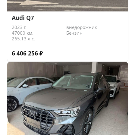
Audi Q7
2023 г.
внедорожник
47000 км.
Бензин
265.13 л.с.
6 406 256
₽