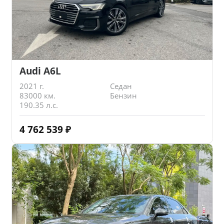
Audi A6L
2021 г.
Седан
83000 км.
Бензин
190.35 л.с.
4 762 539
₽