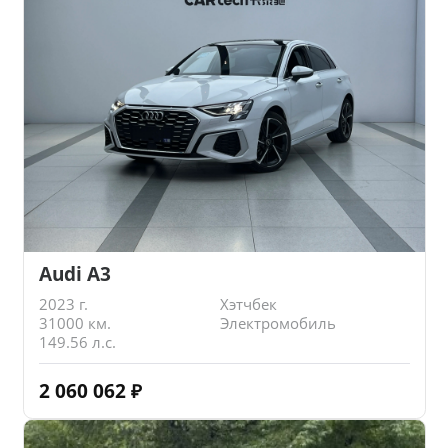
Audi A3
2023 г.
Хэтчбек
31000 км.
Электромобиль
149.56 л.с.
2 060 062
₽