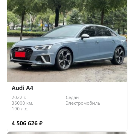
Audi A4
2022 г.
Седан
36000 км.
Электромобиль
190 л.с.
4 506 626
₽