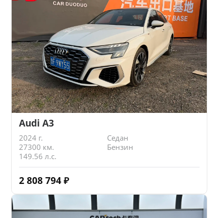
Audi A3
2024 г.
Седан
27300 км.
Бензин
149.56 л.с.
2 808 794
₽