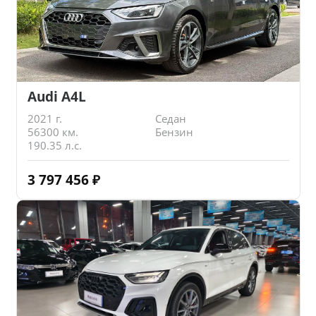
Audi A4L
2021 г.
Седан
56300 км.
Бензин
190.35 л.с.
3 797 456
₽