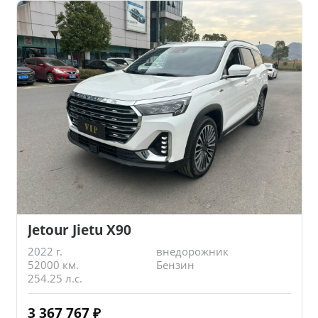
Jetour Jietu X90
2022 г.
внедорожник
52000 км.
Бензин
254.25 л.с.
3 367 767
₽