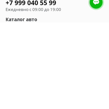
+7 999 040 55 99
Ежедневно с 09:00 до 19:00
Каталог авто
Внедорожник
Седан
Минивэн
Хэтчбек
Универсал
Компания
О нас
Новости и обзоры
Контакты
Мы в социальных сетях: