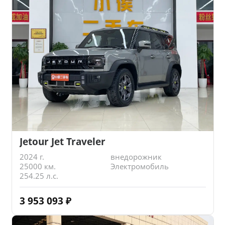
Jetour Jet Traveler
2024 г.
внедорожник
25000 км.
Электромобиль
254.25 л.с.
3 953 093
₽