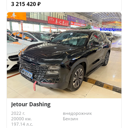
3 215 420
₽
Jetour Dashing
2022 г.
внедорожник
20000 км.
Бензин
197.14 л.с.