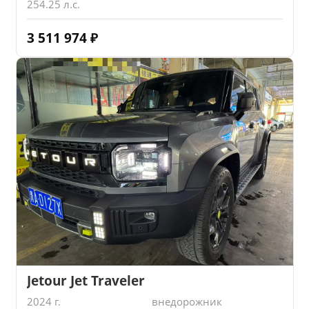
254.25 л.с.
3 511 974
₽
Jetour Jet Traveler
2024 г.
внедорожник