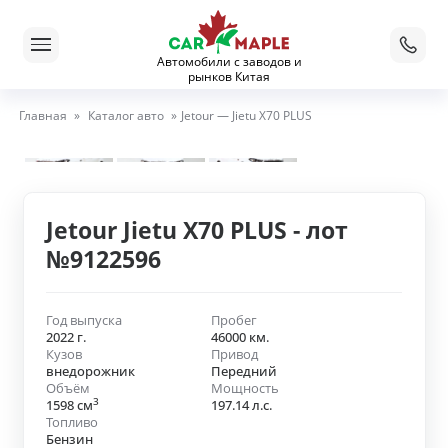
Автомобили с заводов и
рынков Китая
Главная
»
Каталог авто
»
Jetour — Jietu X70 PLUS
Jetour Jietu X70 PLUS - лот
№9122596
Год выпуска
Пробег
2022 г.
46000 км.
Кузов
Привод
внедорожник
Передний
Объём
Мощность
3
1598 см
197.14 л.с.
Топливо
Бензин