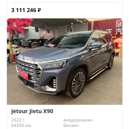
3 111 246
₽
Jetour Jietu X90
2022 г.
внедорожник
64500 км.
Бензин