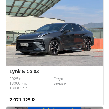
Lynk & Co 03
2025 г.
Седан
13000 км.
Бензин
180.83 л.с.
2 971 125
₽