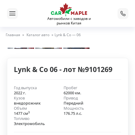
Автомобили с заводов и
рынков Китая
Главная
»
Каталог авто
»
Lynk & Co — 06
Lynk & Co 06 - лот №9101269
Год выпуска
Пробег
2022 г.
62000 км.
Кузов
Привод
внедорожник
Передний
Объём
Мощность
3
1477 см
176.75 л.с.
Топливо
Электромобиль