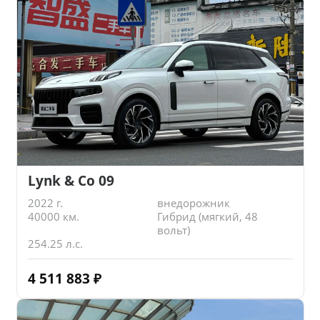
Lynk & Co 09
2022 г.
внедорожник
40000 км.
Гибрид (мягкий, 48
вольт)
254.25 л.с.
4 511 883
₽