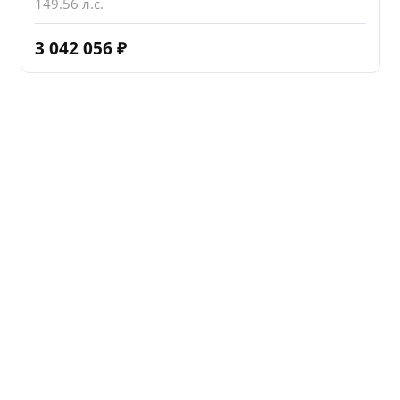
149.56 л.с.
3 042 056
₽