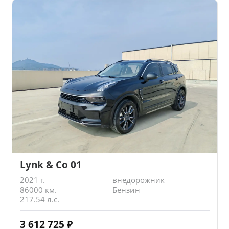
Lynk & Co 01
2021 г.
внедорожник
86000 км.
Бензин
217.54 л.с.
3 612 725
₽