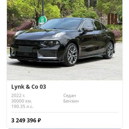
Lynk & Co 03
2022 г.
Седан
30000 км.
Бензин
190.35 л.с.
3 249 396
₽