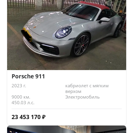
Porsche 911
2023 г.
кабриолет с мягким
верхом
9000 км.
Электромобиль
450.03 л.с.
23 453 170
₽