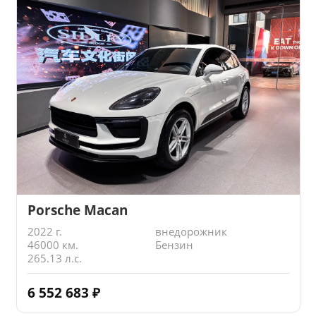
Porsche Macan
2022 г.
внедорожник
46000 км.
Бензин
265.13 л.с.
6 552 683
₽