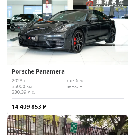
Porsche Panamera
2023 г.
хэтчбек
35000 км.
Бензин
330.39 л.с.
14 409 853
₽