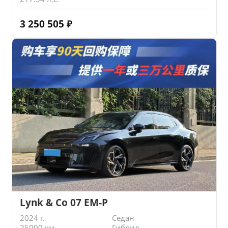
3 250 505
₽
Lynk & Co 07 EM-P
2024 г.
Седан
25000 км.
Гибрид