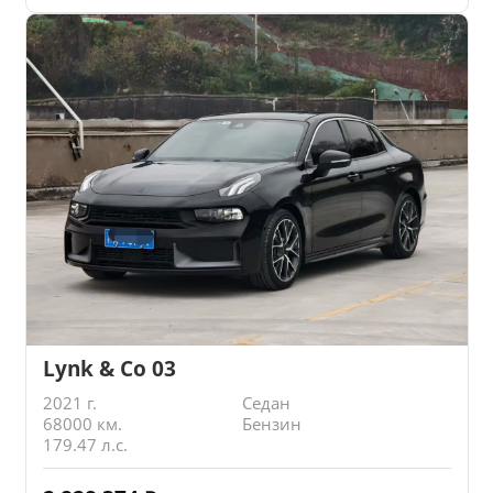
Lynk & Co 03
2021 г.
Седан
68000 км.
Бензин
179.47 л.с.