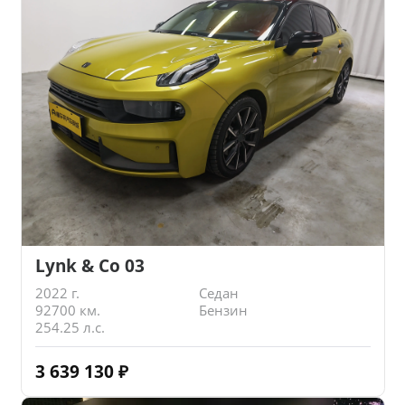
Lynk & Co 03
2022 г.
Седан
92700 км.
Бензин
254.25 л.с.
3 639 130
₽