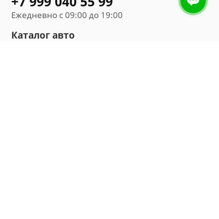
+7 999 040 55 99
Ежедневно с 09:00 до 19:00
Каталог авто
Внедорожник
Седан
Минивэн
Хэтчбек
Универсал
Компания
О нас
Новости и обзоры
Контакты
Мы в социальных сетях:
Владивосток, улица Калинина, д. 230, офис 8