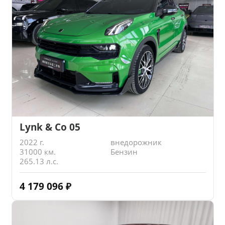
Lynk & Co 05
2022 г.
внедорожник
31000 км.
Бензин
265.13 л.с.
4 179 096
₽