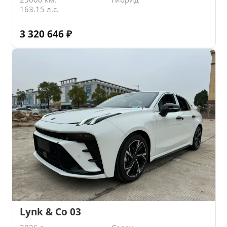
163.15 л.с.
3 320 646
₽
Lynk & Co 03