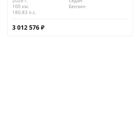
2026 г.
Седан
100 км.
Бензин
180.83 л.с.
3 012 576
₽