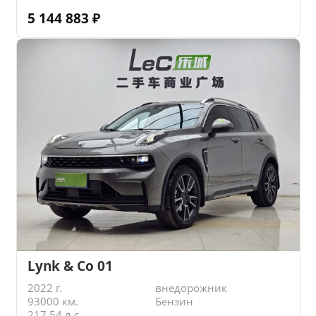
5 144 883
₽
Lynk & Co 01
2022 г.
внедорожник
93000 км.
Бензин
217.54 л.с.