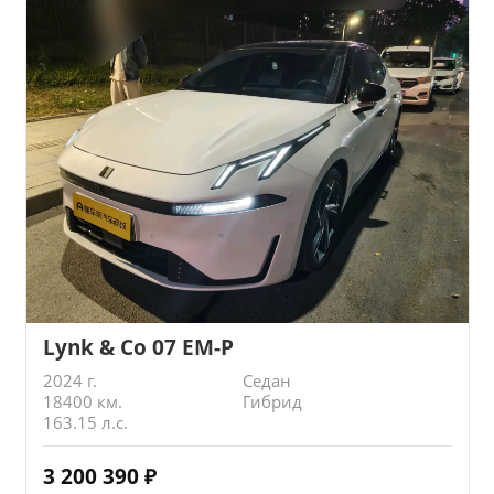
Lynk & Co 07 EM-P
2024 г.
Седан
18400 км.
Гибрид
163.15 л.с.
3 200 390
₽