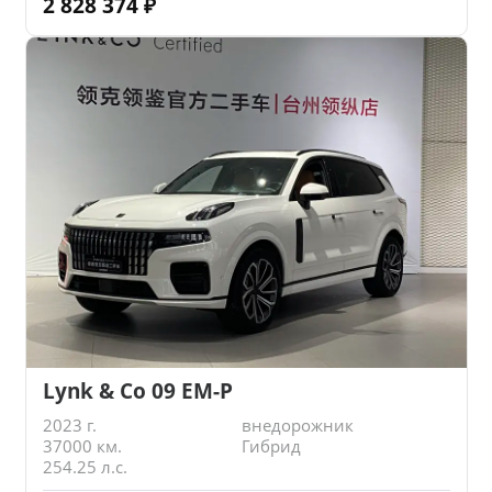
2 828 374
₽
Lynk & Co 09 EM-P
2023 г.
внедорожник
37000 км.
Гибрид
254.25 л.с.