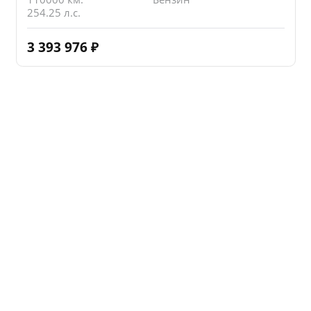
254.25 л.с.
3 393 976
₽