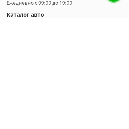
Ежедневно с 09:00 до 19:00
Каталог авто
Внедорожник
Седан
Минивэн
Хэтчбек
Универсал
Компания
О нас
Новости и обзоры
Контакты
Мы в социальных сетях:
Владивосток, улица Калинина, д. 230, офис 8