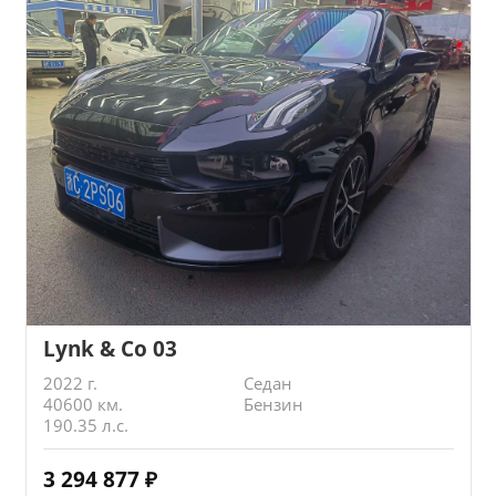
Lynk & Co 03
2022 г.
Седан
40600 км.
Бензин
190.35 л.с.
3 294 877
₽