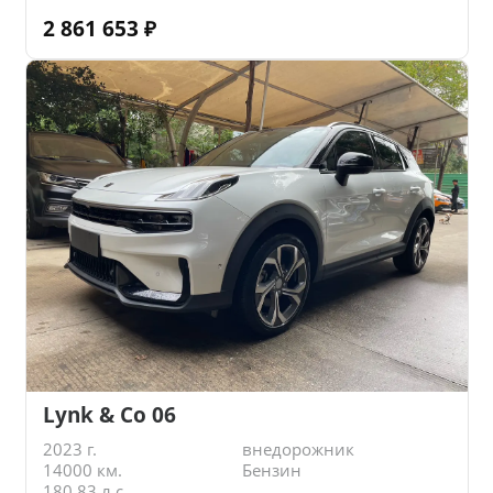
2 861 653
₽
Lynk & Co 06
2023 г.
внедорожник
14000 км.
Бензин
180.83 л.с.