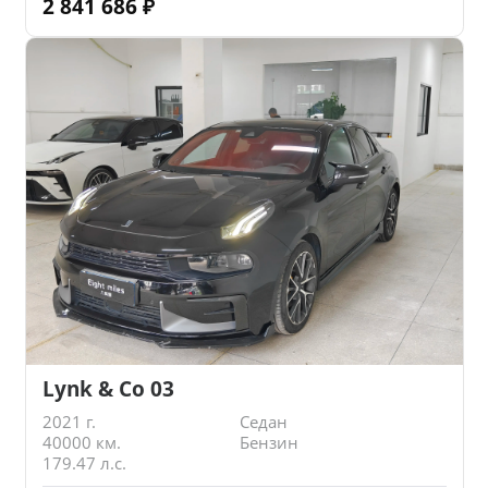
2 841 686
₽
Lynk & Co 03
2021 г.
Седан
40000 км.
Бензин
179.47 л.с.