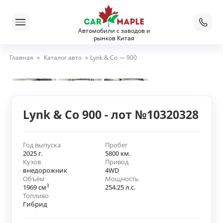
Автомобили с заводов и
рынков Китая
Главная
»
Каталог авто
»
Lynk & Co — 900
Lynk & Co 900 - лот №10320328
Год выпуска
Пробег
2025 г.
5800 км.
Кузов
Привод
внедорожник
4WD
Объём
Мощность
3
1969 см
254.25 л.с.
Топливо
Гибрид