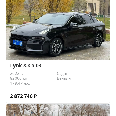
Lynk & Co 03
2022 г.
Седан
82000 км.
Бензин
179.47 л.с.
2 872 746
₽