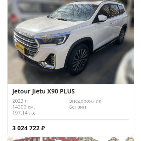
Jetour Jietu X90 PLUS
2023 г.
внедорожник
14300 км.
Бензин
197.14 л.с.
3 024 722
₽