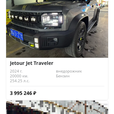
Jetour Jet Traveler
2024 г.
внедорожник
20000 км.
Бензин
254.25 л.с.
3 995 246
₽