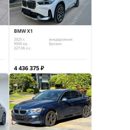
BMW X1
2025 г.
внедорожник
9000 км.
Бензин
227.06 л.с.
4 436 375
₽