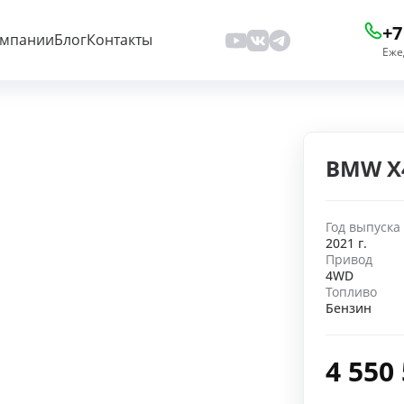
+7
омпании
Блог
Контакты
Еже
BMW X4
Год выпуска
2021 г.
Привод
4WD
Топливо
Бензин
4 550