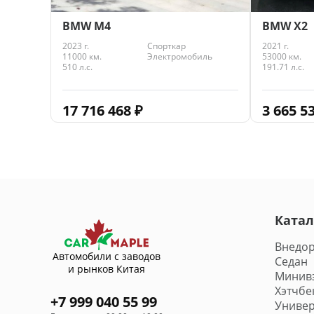
BMW M4
BMW X2
2023 г.
Спорткар
2021 г.
11000 км.
Электромобиль
53000 км.
510 л.с.
191.71 л.с.
17 716 468
₽
3 665 5
Катал
Внедо
Автомобили с заводов
Седан
и рынков Китая
Минив
Хэтчбе
+7 999 040 55 99
Универ