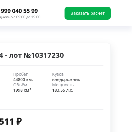
 999 040 55 99
Заказать расчет
дневно с 09:00 до 19:00
 - лот №10317230
Пробег
Кузов
44800 км.
внедорожник
Объём
Мощность
3
1998 см
183.55 л.с.
 511
₽