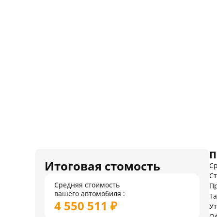
П
Итоговая стомость
Ср
Ст
Средняя стоимость
Пр
вашего автомобиля :
Т
4 550 511 ₽
У
О