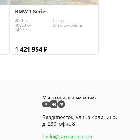
BMW 1 Series
2021 г.
Седан
40000 км.
Электромобиль
140 л.с.
1 421 954
₽
Мы в социальных сетях:
Владивосток, улица Калинина,
д. 230, офис 8
hello@carmaple.com