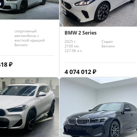
спортивный
BMW 2 Series
автомобиль с
жесткой крышей
2025 г.
Седан
Бензин
2100 км.
Бензин
227.06 л.с.
418
₽
4 074 012
₽