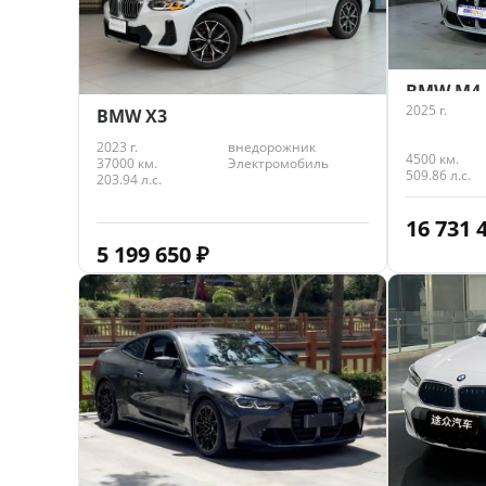
BMW M4
2025 г.
BMW X3
2023 г.
внедорожник
4500 км.
37000 км.
Электромобиль
509.86 л.с.
203.94 л.с.
16 731 
5 199 650
₽